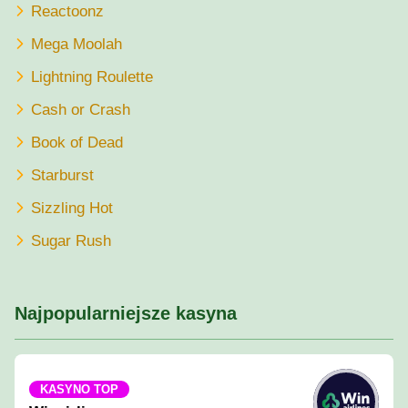
Reactoonz
Mega Moolah
Lightning Roulette
Cash or Crash
Book of Dead
Starburst
Sizzling Hot
Sugar Rush
Najpopularniejsze kasyna
KASYNO TOP