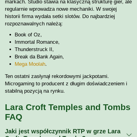
markach. Studio stawia na klasyczną strukturę gier, ale
regularnie wprowadza nowe mechaniki. W swojej
historii firma wydała setki slotów. Do najbardziej
rozpoznawalnych należą:
Book of Oz,
Immortal Romance,
Thunderstruck II,
Break da Bank Again,
Mega Moolah
.
Ten ostatni zasłynął rekordowymi jackpotami.
Microgaming to producent z długim doświadczeniem i
stabilną pozycją na rynku.
Lara Croft Temples and Tombs
FAQ
Jaki jest współczynnik RTP w grze Lara