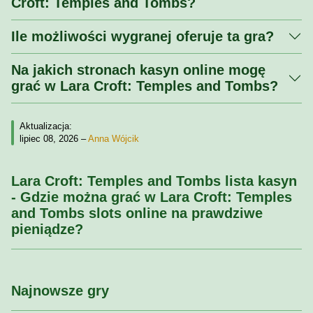
Croft: Temples and Tombs?
Ile możliwości wygranej oferuje ta gra?
Na jakich stronach kasyn online mogę
grać w Lara Croft: Temples and Tombs?
Aktualizacja:
lipiec 08, 2026
–
Anna Wójcik
Lara Croft: Temples and Tombs lista kasyn
- Gdzie można grać w Lara Croft: Temples
and Tombs slots online na prawdziwe
pieniądze?
Najnowsze gry