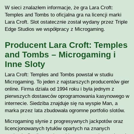
W sieci znalazłem informacje, że gra Lara Croft:
Temples and Tombs to oficjalna gra na licencji marki
Lara Croft. Slot ostatecznie został wydany przez Triple
Edge Studios we współpracy z Microgaming.
Producent Lara Croft: Temples
and Tombs – Microgaming i
Inne Sloty
Lara Croft: Temples and Tombs powstał w studiu
Microgaming. To jeden z najstarszych producentów gier
online. Firma działa od 1994 roku i była jednym z
pierwszych dostawców oprogramowania kasynowego w
internecie. Siedziba znajduje się na wyspie Man, a
marka przez lata zbudowała ogromne portfolio slotów.
Microgaming słynie z progresywnych jackpotów oraz
licencjonowanych tytułów opartych na znanych