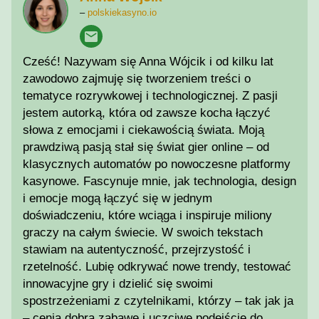
–
polskiekasyno.io
Cześć! Nazywam się Anna Wójcik i od kilku lat
zawodowo zajmuję się tworzeniem treści o
tematyce rozrywkowej i technologicznej. Z pasji
jestem autorką, która od zawsze kocha łączyć
słowa z emocjami i ciekawością świata. Moją
prawdziwą pasją stał się świat gier online – od
klasycznych automatów po nowoczesne platformy
kasynowe. Fascynuje mnie, jak technologia, design
i emocje mogą łączyć się w jednym
doświadczeniu, które wciąga i inspiruje miliony
graczy na całym świecie. W swoich tekstach
stawiam na autentyczność, przejrzystość i
rzetelność. Lubię odkrywać nowe trendy, testować
innowacyjne gry i dzielić się swoimi
spostrzeżeniami z czytelnikami, którzy – tak jak ja
– cenią dobrą zabawę i uczciwe podejście do