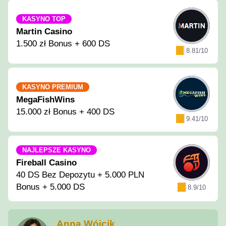
KASYNO TOP
Martin Casino
1.500 zł Bonus + 600 DS
8.81/10
KASYNO PREMIUM
MegaFishWins
15.000 zł Bonus + 400 DS
9.41/10
NAJLEPSZE KASYNO
Fireball Casino
40 DS Bez Depozytu + 5.000 PLN
Bonus + 5.000 DS
8.9/10
Anna Wójcik