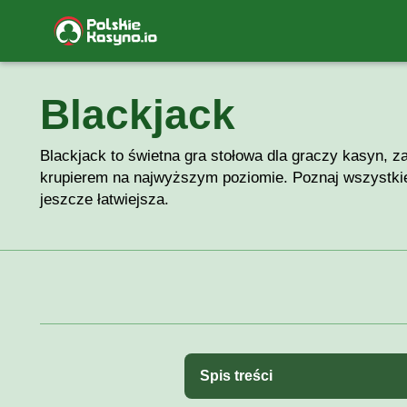
Blackjack
Blackjack to świetna gra stołowa dla graczy kasyn, 
krupierem na najwyższym poziomie. Poznaj wszystkie z
jeszcze łatwiejsza.
Spis treści