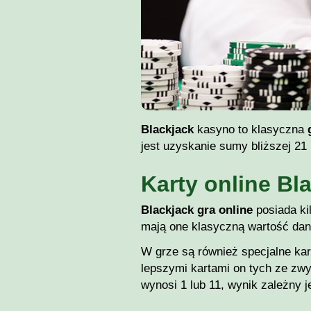
Blackjack
kasyno to klasyczna
jest uzyskanie sumy bliższej 21 
Karty online Bla
Blackjack gra online
posiada ki
mają one klasyczną wartość dan
W grze są również specjalne kar
lepszymi kartami on tych ze zwy
wynosi 1 lub 11, wynik zależny j