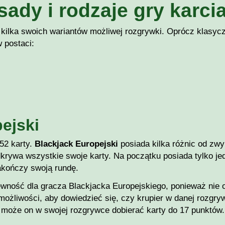
sady i rodzaje gry karci
ż kilka swoich wariantów możliwej rozgrywki. Oprócz klasy
 postaci:
ejski
 52 karty.
Blackjack Europejski
posiada kilka różnic od zwy
dkrywa wszystkie swoje karty. Na początku posiada tylko je
akończy swoją rundę.
wność dla gracza Blackjacka Europejskiego, ponieważ nie o
 możliwości, aby dowiedzieć się, czy krupier w danej rozgr
że może on w swojej rozgrywce dobierać karty do 17 punktów.