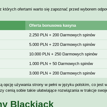
 z których ofertami warto się zapoznać przed wyborem odpo
Oferta bonusowa kasyna
2.250 PLN + 200 Darmowych spinów
5.000 PLN + 220 Darmowych spinów
10.000 PLN + 250 Darmowych spinów
1.000 PLN + 50 Darmowych spinów
3.000 PLN + 200 Darmowych spinów
ą opcję używania strony w pełni w języku polskim, co jest w
zy cenią sobie takie ułatwiające rozwiązania w trakcje swoje
ny Blackjack