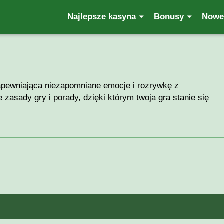
Najlepsze kasyna
Bonusy
Nowe
zapewniająca niezapomniane emocje i rozrywkę z
asady gry i porady, dzięki którym twoja gra stanie się