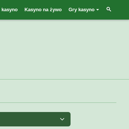
 kasyno
Kasyno na żywo
Gry kasyno