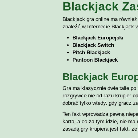
Blackjack Za
Blackjack gra online ma równie
znaleźć w Internecie Blackjack w
Blackjack Europejski
Blackjack Switch
Pitch Blackjack
Pantoon Blackjack
Blackjack Europ
Gra ma klasycznie dwie talie po
rozgrywce nie od razu krupier o
dobrać tylko wtedy, gdy gracz z
Ten fakt wprowadza pewną niepe
karta, a co za tym idzie, nie ma
zasadą gry krupiera jest fakt, 