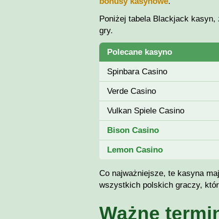
bonusy kasynowe
.
Poniżej tabela Blackjack kasyn,
gry.
Polecane kasyno
Spinbara Casino
Verde Casino
Vulkan Spiele Casino
Bison Casino
Lemon Casino
Co najważniejsze, te kasyna maj
wszystkich polskich graczy, któr
Ważne termi