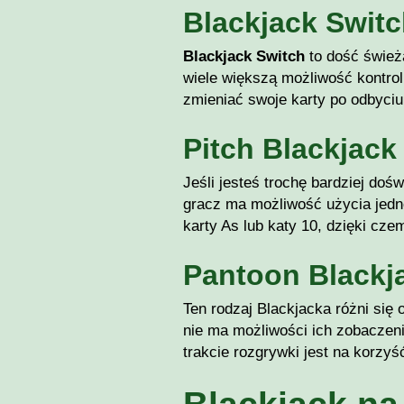
Blackjack Swit
Blackjack Switch
to dość świeża
wiele większą możliwość kontrol
zmieniać swoje karty po odbyciu
Pitch Blackjack
Jeśli jesteś trochę bardziej do
gracz ma możliwość użycia jedne
karty As lub katy 10, dzięki cz
Pantoon Blackj
Ten rodzaj Blackjacka różni się 
nie ma możliwości ich zobaczen
trakcie rozgrywki jest na korzyś