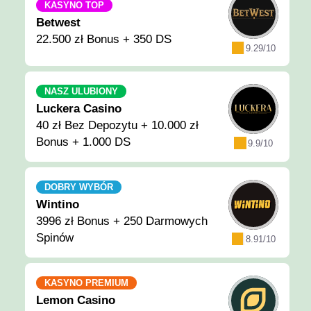
KASYNO TOP
Betwest
22.500 zł Bonus + 350 DS
9.29/10
NASZ ULUBIONY
Luckera Casino
40 zł Bez Depozytu + 10.000 zł
Bonus + 1.000 DS
9.9/10
DOBRY WYBÓR
Wintino
3996 zł Bonus + 250 Darmowych
Spinów
8.91/10
KASYNO PREMIUM
Lemon Casino