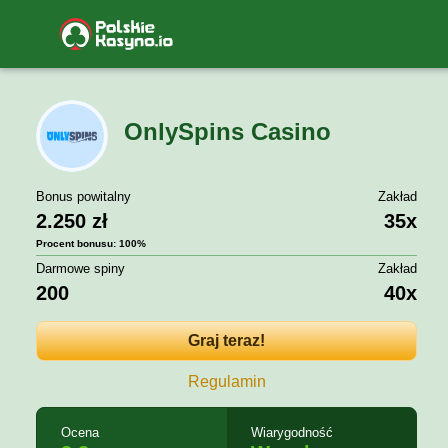
OnlySpins Casino
Bonus powitalny
Zakład
2.250 zł
35x
Procent bonusu: 100%
Darmowe spiny
Zakład
200
40x
Graj teraz!
Regulamin
Ocena
Wiarygodność