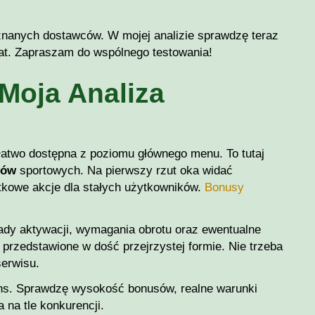
d znanych dostawców. W mojej analizie sprawdzę teraz
łat. Zapraszam do wspólnego testowania!
Moja Analiza
łatwo dostępna z poziomu głównego menu. To tutaj
dów
sportowych. Na pierwszy rzut oka widać
atkowe akcje dla stałych użytkowników.
Bonusy
ady aktywacji, wymagania obrotu oraz ewentualne
 przedstawione w dość przejrzystej formie. Nie trzeba
serwisu.
ins. Sprawdzę wysokość bonusów, realne warunki
 na tle konkurencji.