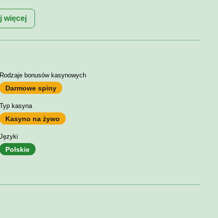
j więcej
Rodzaje bonusów kasynowych
Darmowe spiny
Typ kasyna
Kasyno na żywo
Języki
Polskie