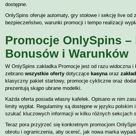
dostępne.
OnlySpins oferuje automaty, gry stołowe i sekcję live o
bezpieczeństwo, warunki promocji i tempo realizacji wyp
Promocje OnlySpins – 
Bonusów i Warunków
W OnlySpins zakładka Promocje jest od razu widoczna i 
zebrano
wszystkie oferty
dotyczące
kasyna
oraz
zakła
klasyczny pakiet startowy, promocje cykliczne oraz dod
prezentują skąpo ubrane modelki.
Każda oferta posiada własny kafelek. Opisano w nim zas
limity wypłat. Regulaminy są dostępne w języku polskim i
szukać kluczowych informacji w kilku różnych sekcjach 
Teraz pora przyjrzeć się konkretnym promocjom OnlySp
obrotu i ograniczenia, aby ocenić, jak nowa marka wypada