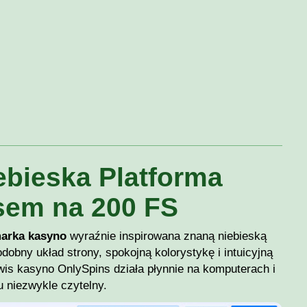
ebieska Platforma
sem na 200 FS
arka kasyno
wyraźnie inspirowana znaną niebieską
obny układ strony, spokojną kolorystykę i intuicyjną
is kasyno OnlySpins działa płynnie na komputerach i
u niezwykle czytelny.