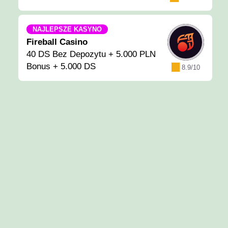
NAJLEPSZE KASYNO
Fireball Casino
40 DS Bez Depozytu + 5.000 PLN
Bonus + 5.000 DS
8.9/10