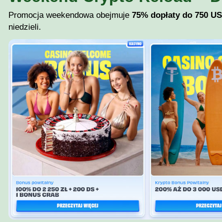
Promocja weekendowa obejmuje
75% dopłaty do 750 U
niedzieli.