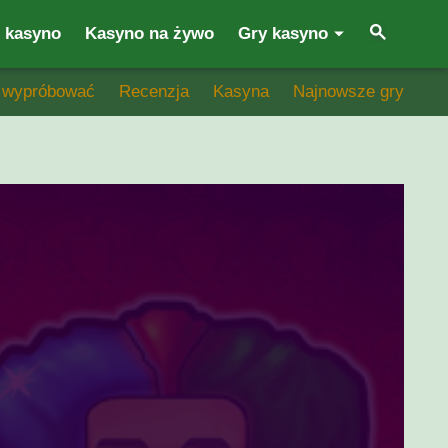
 kasyno
Kasyno na żywo
Gry kasyno
 wypróbować
Recenzja
Kasyna
Najnowsze gry