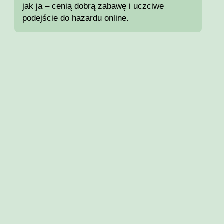
jak ja – cenią dobrą zabawę i uczciwe
podejście do hazardu online.