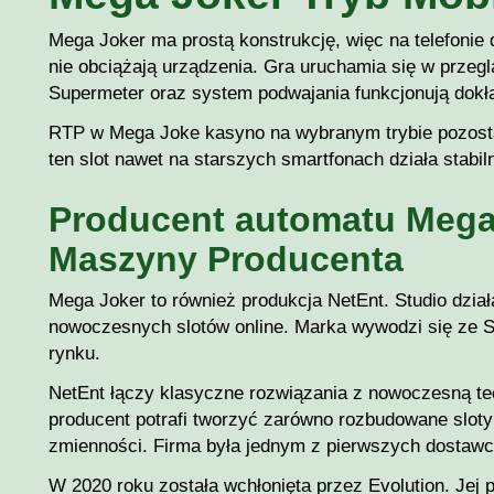
Mega Joker ma prostą konstrukcję, więc na telefonie d
nie obciążają urządzenia. Gra uruchamia się w przeg
Supermeter oraz system podwajania funkcjonują dokł
RTP w Mega Joke kasyno na wybranym trybie pozosta
ten slot nawet na starszych smartfonach działa stabiln
Producent automatu Mega 
Maszyny Producenta
Mega Joker to również produkcja NetEnt. Studio dział
nowoczesnych slotów online. Marka wywodzi się ze Sz
rynku.
NetEnt łączy klasyczne rozwiązania z nowoczesną te
producent potrafi tworzyć zarówno rozbudowane sloty z
zmienności. Firma była jednym z pierwszych dostawcó
W 2020 roku została wchłonięta przez Evolution. Jej p