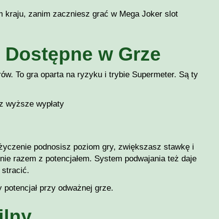
m kraju, zanim zaczniesz grać w Mega Joker slot
 Dostępne w Grze
. To gra oparta na ryzyku i trybie Supermeter. Są ty
sz wyższe wypłaty
życzenie podnosisz poziom gry, zwiększasz stawkę i
nie razem z potencjałem. System podwajania też daje
stracić.
 potencjał przy odważnej grze.
ilny