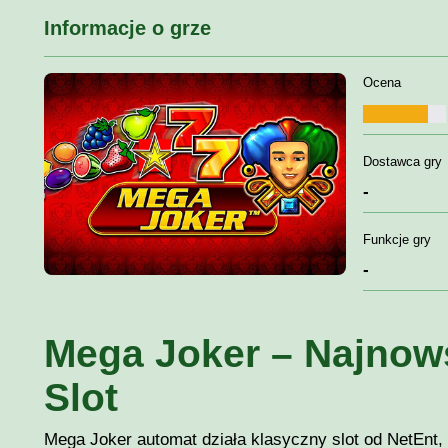
Informacje o grze
Ocena
Dostawca gry
-
Funkcje gry
-
Mega Joker – Najnows
Slot
Mega Joker automat działa klasyczny slot od NetEnt,