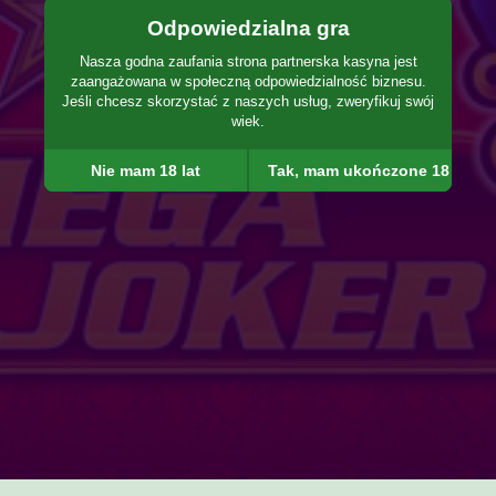
Odpowiedzialna gra
Nasza godna zaufania strona partnerska kasyna jest
zaangażowana w społeczną odpowiedzialność biznesu.
Jeśli chcesz skorzystać z naszych usług, zweryfikuj swój
wiek.
Nie mam 18 lat
Tak, mam ukończone 18 lat