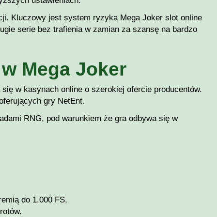
yższych ustawieniach.
i. Kluczowy jest system ryzyka Mega Joker slot online
długie serie bez trafienia w zamian za szansę na bardzo
 w Mega Joker
 się w kasynach online o szerokiej ofercie producentów.
ferujących gry NetEnt.
 zasadami RNG, pod warunkiem że gra odbywa się w
remią do 1.000 FS,
rotów.