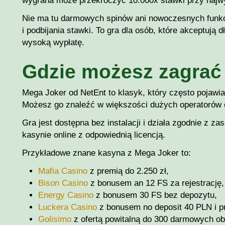
wygrana może przekroczyć 10.000x stawki przy najw
Nie ma tu darmowych spinów ani nowoczesnych funkcj
i podbijania stawki. To gra dla osób, które akceptują 
wysoką wypłatę.
Gdzie możesz zagrać
Mega Joker od NetEnt to klasyk, który często pojawia
Możesz go znaleźć w większości dużych operatorów o
Gra jest dostępna bez instalacji i działa zgodnie z
kasynie online z odpowiednią licencją.
Przykładowe znane kasyna z Mega Joker to:
Mafia Casino
z premią do 2.250 zł,
Bison Casino
z bonusem an 12 FS za rejestrację,
Energy Casino
z bonusem 30 FS bez depozytu,
Luckera Casino
z bonusem no deposit 40 PLN i p
Golisimo
z ofertą powitalną do 300 darmowych ob