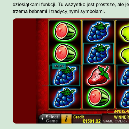
dziesiątkami funkcji. Tu wszystko jest prostsze, ale j
trzema bębnami i tradycyjnymi symbolami.