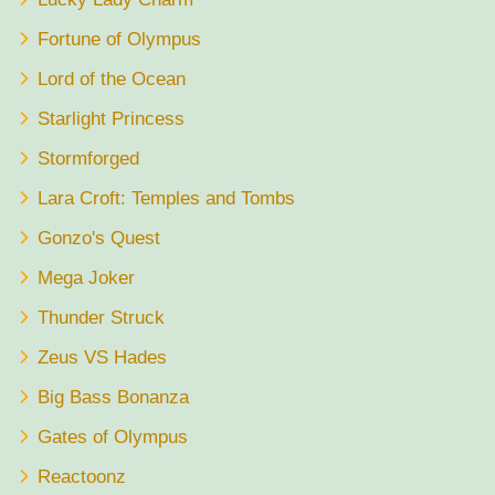
Fortune of Olympus
Lord of the Ocean
Starlight Princess
Stormforged
Lara Croft: Temples and Tombs
Gonzo's Quest
Mega Joker
Thunder Struck
Zeus VS Hades
Big Bass Bonanza
Gates of Olympus
Reactoonz