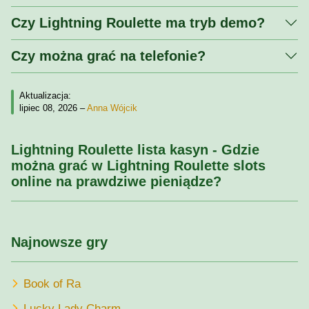
Czy Lightning Roulette ma tryb demo?
Czy można grać na telefonie?
Aktualizacja:
lipiec 08, 2026
–
Anna Wójcik
Lightning Roulette lista kasyn - Gdzie
można grać w Lightning Roulette slots
online na prawdziwe pieniądze?
Najnowsze gry
Book of Ra
Lucky Lady Charm