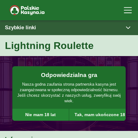
Me
Szybkie linki
Lightning Roulette
Odpowiedzialna gra
Nasza godna zaufania strona partnerska kasyna jest
zaangażowana w społeczną odpowiedzialność biznesu.
Jeśli chcesz skorzystać z naszych usług, zweryfikuj swój
wiek.
Nie mam 18 lat
Tak, mam ukończone 18 lat