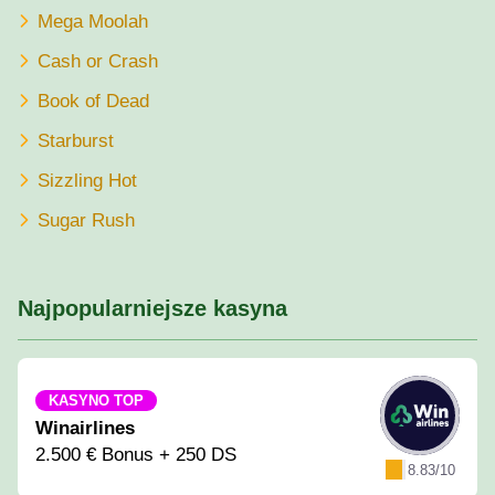
Mega Moolah
Cash or Crash
Book of Dead
Starburst
Sizzling Hot
Sugar Rush
Najpopularniejsze kasyna
KASYNO TOP
Winairlines
2.500 € Bonus + 250 DS
8.83/10