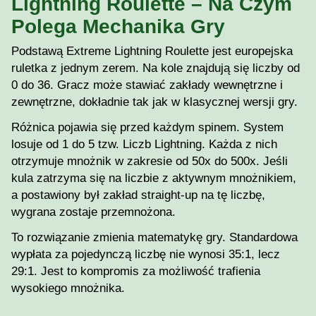
Lightning Roulette – Na Czym
Polega Mechanika Gry
Podstawą Extreme Lightning Roulette jest europejska
ruletka z jednym zerem. Na kole znajdują się liczby od
0 do 36. Gracz może stawiać zakłady wewnętrzne i
zewnętrzne, dokładnie tak jak w klasycznej wersji gry.
Różnica pojawia się przed każdym spinem. System
losuje od 1 do 5 tzw. Liczb Lightning. Każda z nich
otrzymuje mnożnik w zakresie od 50x do 500x. Jeśli
kula zatrzyma się na liczbie z aktywnym mnożnikiem,
a postawiony był zakład straight-up na tę liczbę,
wygrana zostaje przemnożona.
To rozwiązanie zmienia matematykę gry. Standardowa
wypłata za pojedynczą liczbę nie wynosi 35:1, lecz
29:1. Jest to kompromis za możliwość trafienia
wysokiego mnożnika.