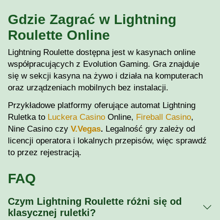
Gdzie Zagrać w Lightning
Roulette Online
Lightning Roulette dostępna jest w kasynach online
współpracujących z Evolution Gaming. Gra znajduje
się w sekcji kasyna na żywo i działa na komputerach
oraz urządzeniach mobilnych bez instalacji.
Przykładowe platformy oferujące automat Lightning
Ruletka to
Luckera Casino
Online,
Fireball Casino
,
Nine Casino czy
V.Vegas
.
Legalność gry zależy od
licencji operatora i lokalnych przepisów, więc sprawdź
to przez rejestracją.
FAQ
Czym Lightning Roulette różni się od
klasycznej ruletki?