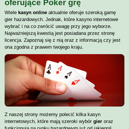
oferujące Poker grę
Wiele
kasyn online
aktualnie oferuje szeroką gamę
gier hazardowych. Jednak, które kasyno internetowe
wybrać i na co zwrócić uwagę przy jego wyborze.
Najważniejszą kwestią jest posiadana przez stronę
licencja. Zapoznaj się z nią oraz z informacją czy jest
ona zgodna z prawem twojego kraju.
Z naszej strony możemy polecić kilka kasyn
internetowych, które mają szeroki wybór
gier
oraz
funkcjonują na rynku hazardowym już od jakiegoś