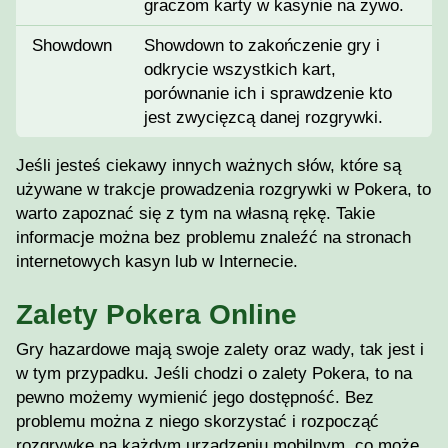
graczom karty w kasynie na żywo.
Showdown
Showdown to zakończenie gry i
odkrycie wszystkich kart,
porównanie ich i sprawdzenie kto
jest zwycięzcą danej rozgrywki.
Jeśli jesteś ciekawy innych ważnych słów, które są
używane w trakcje prowadzenia rozgrywki w Pokera, to
warto zapoznać się z tym na własną rękę. Takie
informacje można bez problemu znaleźć na stronach
internetowych kasyn lub w Internecie.
Zalety Pokera Online
Gry hazardowe mają swoje zalety oraz wady, tak jest i
w tym przypadku. Jeśli chodzi o zalety Pokera, to na
pewno możemy wymienić jego dostępność. Bez
problemu można z niego skorzystać i rozpocząć
rozgrywkę na każdym urządzeniu mobilnym, co może