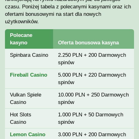
czasu. Poniżej tabela z polecanymi kasynami oraz ich
ofertami bonusowymi na start dla nowych
użytkowników.
Polecane
kasyno
Oferta bonusowa kasyna
Spinbara Casino
2.250 PLN + 200 Darmowych
spinów
Fireball Casino
5.000 PLN + 220 Darmowych
spinów
Vulkan Spiele
10.000 PLN + 250 Darmowych
Casino
spinów
Hot Slots
1.000 PLN + 50 Darmowych
Casino
spinów
Lemon Casino
3.000 PLN + 200 Darmowych