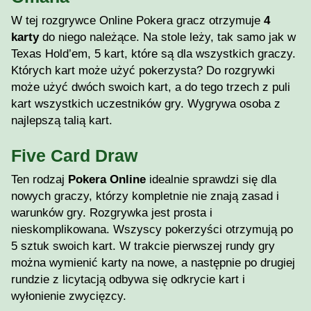
W tej rozgrywce Online Pokera gracz otrzymuje
4
karty
do niego należące. Na stole leży, tak samo jak w
Texas Hold’em, 5 kart, które są dla wszystkich graczy.
Których kart może użyć pokerzysta? Do rozgrywki
może użyć dwóch swoich kart, a do tego trzech z puli
kart wszystkich uczestników gry. Wygrywa osoba z
najlepszą talią kart.
Five Card Draw
Ten rodzaj
Pokera Online
idealnie sprawdzi się dla
nowych graczy, którzy kompletnie nie znają zasad i
warunków gry. Rozgrywka jest prosta i
nieskomplikowana. Wszyscy pokerzyści otrzymują po
5 sztuk swoich kart. W trakcie pierwszej rundy gry
można wymienić karty na nowe, a następnie po drugiej
rundzie z licytacją odbywa się odkrycie kart i
wyłonienie zwycięzcy.