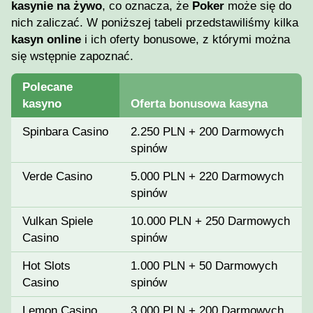
kasynie na żywo
, co oznacza, że
Poker
może się do
nich zaliczać. W poniższej tabeli przedstawiliśmy kilka
kasyn online
i ich oferty bonusowe, z którymi można
się wstępnie zapoznać.
Polecane
kasyno
Oferta bonusowa kasyna
Spinbara Casino
2.250 PLN + 200 Darmowych
spinów
Verde Casino
5.000 PLN + 220 Darmowych
spinów
Vulkan Spiele
10.000 PLN + 250 Darmowych
Casino
spinów
Hot Slots
1.000 PLN + 50 Darmowych
Casino
spinów
Lemon Casino
3.000 PLN + 200 Darmowych