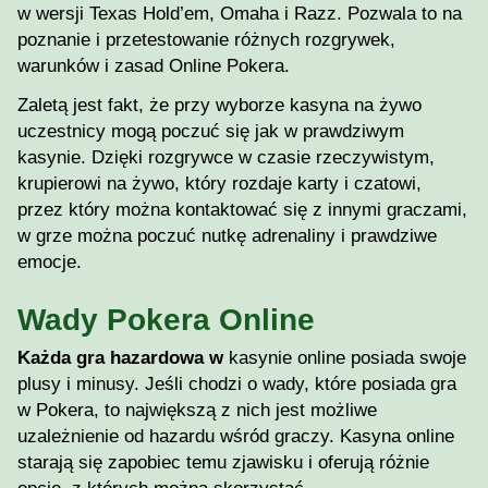
w wersji Texas Hold’em, Omaha i Razz. Pozwala to na
poznanie i przetestowanie różnych rozgrywek,
warunków i zasad Online Pokera.
Zaletą jest fakt, że przy wyborze kasyna na żywo
uczestnicy mogą poczuć się jak w prawdziwym
kasynie. Dzięki rozgrywce w czasie rzeczywistym,
krupierowi na żywo, który rozdaje karty i czatowi,
przez który można kontaktować się z innymi graczami,
w grze można poczuć nutkę adrenaliny i prawdziwe
emocje.
Wady Pokera Online
Każda gra hazardowa w
kasynie online posiada swoje
plusy i minusy. Jeśli chodzi o wady, które posiada gra
w Pokera, to największą z nich jest możliwe
uzależnienie od hazardu wśród graczy. Kasyna online
starają się zapobiec temu zjawisku i oferują różnie