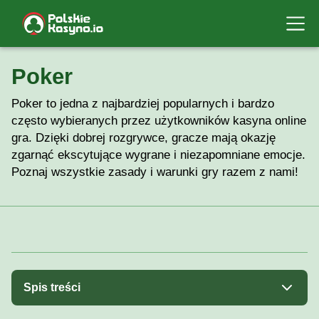
Me
Poker
Poker to jedna z najbardziej popularnych i bardzo
często wybieranych przez użytkowników kasyna online
gra. Dzięki dobrej rozgrywce, gracze mają okazję
zgarnąć ekscytujące wygrane i niezapomniane emocje.
Poznaj wszystkie zasady i warunki gry razem z nami!
Spis treści