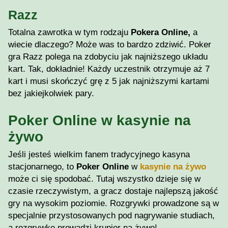
Razz
Totalna zawrotka w tym rodzaju
Pokera Online,
a
wiecie dlaczego? Może was to bardzo zdziwić. Poker
gra Razz polega na zdobyciu jak najniższego układu
kart. Tak, dokładnie! Każdy uczestnik otrzymuje aż 7
kart i musi skończyć grę z 5 jak najniższymi kartami
bez jakiejkolwiek pary.
Poker Online w kasynie na
żywo
Jeśli jesteś wielkim fanem tradycyjnego kasyna
stacjonarnego, to
Poker Online
w
kasynie na żywo
może ci się spodobać. Tutaj wszystko dzieje się w
czasie rzeczywistym, a gracz dostaje najlepszą jakość
gry na wysokim poziomie. Rozgrywki prowadzone są w
specjalnie przystosowanych pod nagrywanie studiach,
a rozgrywkę prowadzi krupier na żywo!