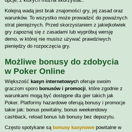
opcje, z których można skorzystać.
Kolejną wadą jest brak znajomości gry, jej zasad oraz
warunków. To wszystko może prowadzić do poważnych
strat pieniężnych. Przed skorzystaniem z jakiejkolwiek
gry zapoznaj się z zasadami lub wypróbuj wersję
demo, w której nie musisz używać prawdziwych
pieniędzy do rozpoczęcia gry.
Możliwe bonusy do zdobycia
w Poker Online
Większość
kasyn internetowyc
h oferuje swoim
graczom sporo
bonusów i promocji
, które zgodnie z
warunkami mogą być dostępne dla gier takich jak
Poker. Platformy hazardowe oferują bonusy i promocje
takie jak: bonus powitalny, bonus weekendowy
cashback, reload bonus lub bonusy bez depozytu.
Często spotykane są
bonusy kasynowe
powitalne w