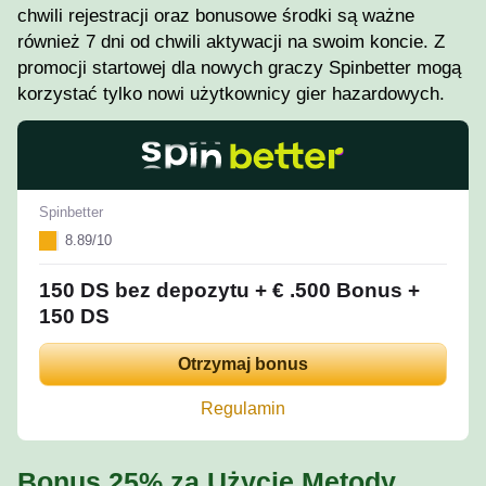
chwili rejestracji oraz bonusowe środki są ważne
również 7 dni od chwili aktywacji na swoim koncie. Z
promocji startowej dla nowych graczy Spinbetter mogą
korzystać tylko nowi użytkownicy gier hazardowych.
Spinbetter
8.89/10
150 DS bez depozytu + € .500 Bonus +
150 DS
Otrzymaj bonus
Regulamin
Bonus 25% za Użycie Metody