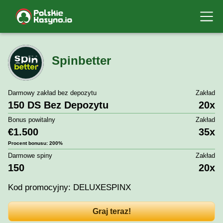
Me
Spinbetter
Darmowy zakład bez depozytu
Zakład
150 DS Bez Depozytu
20x
Bonus powitalny
Zakład
€1.500
35x
Procent bonusu: 200%
Darmowe spiny
Zakład
150
20x
Kod promocyjny:
DELUXESPINX
Graj teraz!