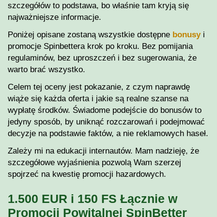
szczegółów to podstawa, bo właśnie tam kryją się
najważniejsze informacje.
Poniżej opisane zostaną wszystkie dostępne
bonusy
i
promocje Spinbettera krok po kroku. Bez pomijania
regulaminów, bez uproszczeń i bez sugerowania, że
warto brać wszystko.
Celem tej oceny jest pokazanie, z czym naprawdę
wiąże się każda oferta i jakie są realne szanse na
wypłatę środków. Świadome podejście do bonusów to
jedyny sposób, by uniknąć rozczarowań i podejmować
decyzje na podstawie faktów, a nie reklamowych haseł.
Zależy mi na edukacji internautów. Mam nadzieję, że
szczegółowe wyjaśnienia pozwolą Wam szerzej
spojrzeć na kwestię promocji hazardowych.
1.500 EUR i 150 FS Łącznie w
Promocji Powitalnej SpinBetter