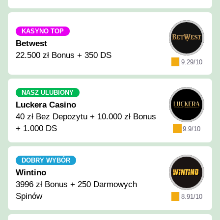
KASYNO TOP
Betwest
22.500 zł Bonus + 350 DS
9.29/10
NASZ ULUBIONY
Luckera Casino
40 zł Bez Depozytu + 10.000 zł Bonus
+ 1.000 DS
9.9/10
DOBRY WYBÓR
Wintino
3996 zł Bonus + 250 Darmowych
Spinów
8.91/10