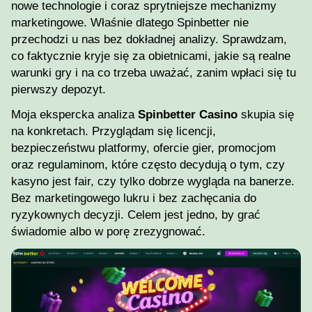
nowe technologie i coraz sprytniejsze mechanizmy
marketingowe. Właśnie dlatego Spinbetter nie
przechodzi u nas bez dokładnej analizy. Sprawdzam,
co faktycznie kryje się za obietnicami, jakie są realne
warunki gry i na co trzeba uważać, zanim wpłaci się tu
pierwszy depozyt.
Moja ekspercka analiza
Spinbetter Casino
skupia się
na konkretach. Przyglądam się licencji,
bezpieczeństwu platformy, ofercie gier, promocjom
oraz regulaminom, które często decydują o tym, czy
kasyno jest fair, czy tylko dobrze wygląda na banerze.
Bez marketingowego lukru i bez zachęcania do
ryzykownych decyzji. Celem jest jedno, by grać
świadomie albo w porę zrezygnować.