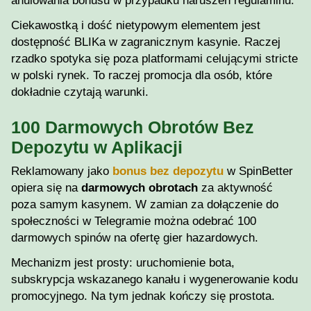
anulowania bonusu w przypadku naruszeń regulaminu.
Ciekawostką i dość nietypowym elementem jest
dostępność BLIKa w zagranicznym kasynie. Raczej
rzadko spotyka się poza platformami celującymi stricte
w polski rynek. To raczej promocja dla osób, które
dokładnie czytają warunki.
100 Darmowych Obrotów Bez
Depozytu w Aplikacji
Reklamowany jako
bonus bez depozytu
w SpinBetter
opiera się na
darmowych obrotach
za aktywność
poza samym kasynem. W zamian za dołączenie do
społeczności w Telegramie można odebrać 100
darmowych spinów na ofertę gier hazardowych.
Mechanizm jest prosty: uruchomienie bota,
subskrypcja wskazanego kanału i wygenerowanie kodu
promocyjnego. Na tym jednak kończy się prostota.