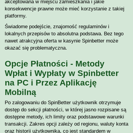
akceptowana w miejscu zamieszkania i jakie
konsekwencje prawne może mieć korzystanie z takiej
platformy.
Świadome podejście, znajomość regulaminów i
lokalnych przepisów to absolutna podstawa. Bez tego
nawet atrakcyjna oferta w kasynie Spinbetter może
okazać się problematyczna.
Opcje Płatności - Metody
Wpłat i Wypłaty w Spinbetter
na PC i Przez Aplikację
Mobilną
Po zalogowaniu do SpinBetter użytkownik otrzymuje
dostęp do sekcji płatności, w której jasno rozpisane są
dostępne metody, ich limity oraz podstawowe warunki
transakcji. Zakres opcji zależy od regionu, waluty konta
oraz historii użytkownika, co jest standardem w