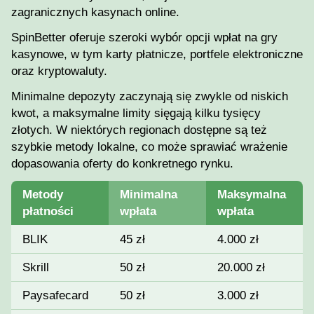
zagranicznych kasynach online.
SpinBetter oferuje szeroki wybór opcji wpłat na gry
kasynowe, w tym karty płatnicze, portfele elektroniczne
oraz kryptowaluty.
Minimalne depozyty zaczynają się zwykle od niskich
kwot, a maksymalne limity sięgają kilku tysięcy
złotych. W niektórych regionach dostępne są też
szybkie metody lokalne, co może sprawiać wrażenie
dopasowania oferty do konkretnego rynku.
Metody
Minimalna
Maksymalna
płatności
wpłata
wpłata
BLIK
45 zł
4.000 zł
Skrill
50 zł
20.000 zł
Paysafecard
50 zł
3.000 zł