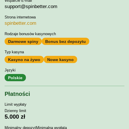
Wsparcie E-mail
support@spinbetter.com
Strona internetowa
spinbetter.com
Rodzaje bonusów kasynowych
Darmowe spiny
Bonus bez depozytu
Typ kasyna
Kasyno na żywo
Nowe kasyno
Języki
Polskie
Płatności
Limit wypłaty
Dzienny limit
5.000 zł
Minimalny depozyt
Minimalna wypłata