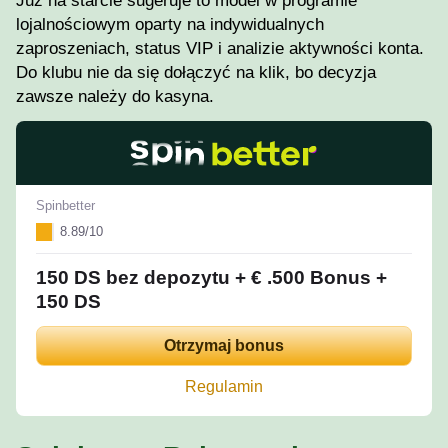
Już na starcie sugeruje to model w programie
lojalnościowym oparty na indywidualnych
zaproszeniach, status VIP i analizie aktywności konta.
Do klubu nie da się dołączyć na klik, bo decyzja
zawsze należy do kasyna.
Spinbetter
8.89/10
150 DS bez depozytu + € .500 Bonus +
150 DS
Otrzymaj bonus
Regulamin