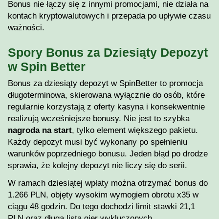
Bonus nie łączy się z innymi promocjami, nie działa na
kontach kryptowalutowych i przepada po upływie czasu
ważności.
Spory Bonus za Dziesiąty Depozyt
w Spin Better
Bonus za dziesiąty depozyt w SpinBetter to promocja
długoterminowa, skierowana wyłącznie do osób, które
regularnie korzystają z oferty kasyna i konsekwentnie
realizują wcześniejsze bonusy. Nie jest to szybka
nagroda na start
, tylko element większego pakietu.
Każdy depozyt musi być wykonany po spełnieniu
warunków poprzedniego bonusu. Jeden błąd po drodze
sprawia, że kolejny depozyt nie liczy się do serii.
W ramach dziesiątej wpłaty można otrzymać bonus do
1.266 PLN, objęty wysokim wymogiem obrotu x35 w
ciągu 48 godzin. Do tego dochodzi limit stawki 21,1
PLN oraz długa lista gier wykluczonych.