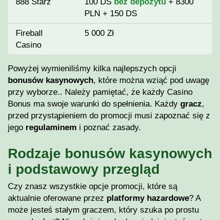
888 Starz
100 DS
bez depozytu
+ 8300
PLN + 150 DS
Fireball
5 000 Zł
Casino
Powyżej wymieniliśmy kilka najlepszych opcji
bonusów kasynowych
, które można wziąć pod uwagę
przy wyborze.. Należy pamiętać, że każdy Casino
Bonus ma swoje warunki do spełnienia. Każdy
gracz
,
przed przystąpieniem do promocji musi zapoznać się z
jego
regulaminem
i poznać zasady.
Rodzaje bonusów kasynowych
i podstawowy przegląd
Czy znasz wszystkie opcje promocji, które są
aktualnie oferowane przez
platformy hazardowe
? A
może jesteś stałym graczem, który szuka po prostu