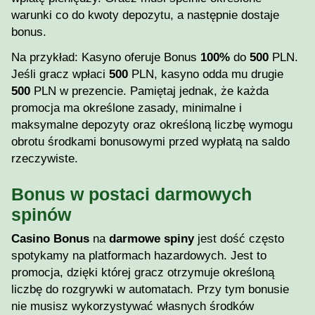
warunki co do kwoty depozytu, a następnie dostaje
bonus.
Na przykład: Kasyno oferuje Bonus
100%
do
500
PLN.
Jeśli gracz wpłaci
500
PLN, kasyno odda mu drugie
500
PLN w prezencie. Pamiętaj jednak, że każda
promocja ma określone zasady, minimalne i
maksymalne depozyty oraz określoną liczbę wymogu
obrotu środkami bonusowymi przed wypłatą na saldo
rzeczywiste.
Bonus w postaci darmowych
spinów
Casino Bonus
na
darmowe spiny
jest dość często
spotykamy na platformach hazardowych. Jest to
promocja, dzięki której gracz otrzymuje określoną
liczbę do rozgrywki w automatach. Przy tym bonusie
nie musisz wykorzystywać własnych środków