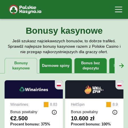
Me
Bonusy kasynowe
Jeśli szukasz najciekawszych bonusów, to dobrze trafiłeś.
Sprawdź najlepsze bonusy kasynowe razem z Polskie Casino i
nie przegap najkorzystniejszych dla graczy ofert.
Bonusy
Bonus bez
Darmowe spiny
Nowe k
kasynowe
depozytu
Winairlines
8.83
HellSpin
8.9
Bonus powitalny
Bonus powitalny
€2.500
10.600 zł
Procent bonusu: 375%
Procent bonusu: 100%