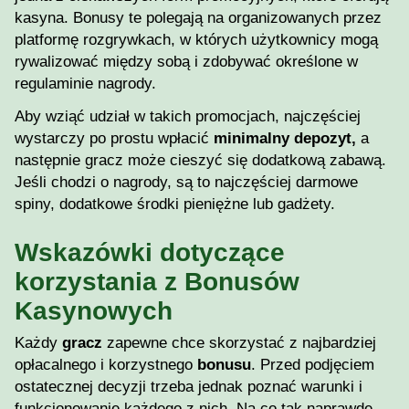
kasyna. Bonusy te polegają na organizowanych przez
platformę rozgrywkach, w których użytkownicy mogą
rywalizować między sobą i zdobywać określone w
regulaminie nagrody.
Aby wziąć udział w takich promocjach, najczęściej
wystarczy po prostu wpłacić
minimalny depozyt,
a
następnie gracz może cieszyć się dodatkową zabawą.
Jeśli chodzi o nagrody, są to najczęściej darmowe
spiny, dodatkowe środki pieniężne lub gadżety.
Wskazówki dotyczące
korzystania z Bonusów
Kasynowych
Każdy
gracz
zapewne chce skorzystać z najbardziej
opłacalnego i korzystnego
bonusu
. Przed podjęciem
ostatecznej decyzji trzeba jednak poznać warunki i
funkcjonowanie każdego z nich. Na co tak naprawdę