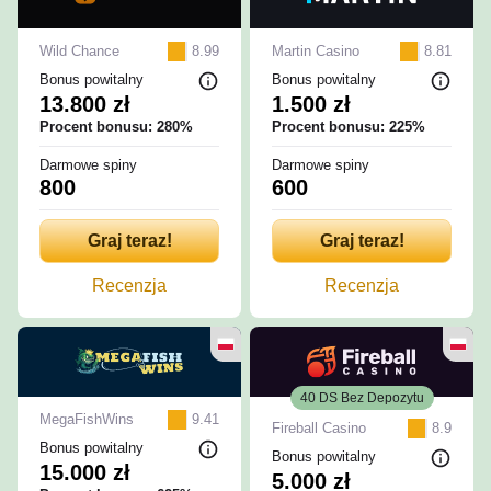
Wild Chance
8.99
Martin Casino
8.81
Bonus powitalny
Bonus powitalny
13.800 zł
1.500 zł
Procent bonusu: 280%
Procent bonusu: 225%
Darmowe spiny
Darmowe spiny
800
600
Graj teraz!
Graj teraz!
Recenzja
Recenzja
40 DS Bez Depozytu
MegaFishWins
9.41
Fireball Casino
8.9
Bonus powitalny
Bonus powitalny
15.000 zł
5.000 zł