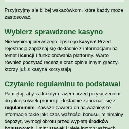
Przyjrzyjmy się bliżej wskazówkom, które każdy może
zastosować.
Wybierz sprawdzone kasyno
Nie wybieraj pierwszego lepszego
kasyna
! Przed
rejestracją zapoznaj się dokładnie z informacjami na
temat
licencji
i funkcjonowania platformy. Warto
również poczytać recenzje oraz opinie innym graczy,
którzy już z kasyna korzystają
Czytanie regulaminu to podstawa!
Pamiętaj, aby za każdym razem przed przyłączeniem
do jakiejkolwiek promocji, dokładnie zapoznać się z
regulaminem
. Zawsze zawiera on najważniejsze
informacje takie jak: czas ważności bonusu, minimalny
depozyt, wymogi obrotu przed wypłatą
środków
bonusowych
, limity stawek i wiele innych ważnych