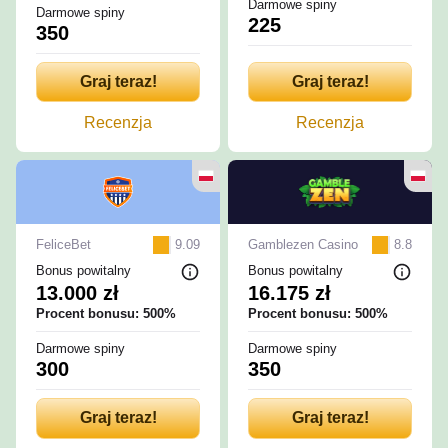
Darmowe spiny
Darmowe spiny
225
350
Graj teraz!
Graj teraz!
Recenzja
Recenzja
FeliceBet
9.09
Gamblezen Casino
8.8
Bonus powitalny
Bonus powitalny
13.000 zł
16.175 zł
Procent bonusu: 500%
Procent bonusu: 500%
Darmowe spiny
Darmowe spiny
300
350
Graj teraz!
Graj teraz!