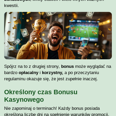
kwestii.
Spójrz na to z drugiej strony,
bonus
może wyglądać na
bardzo
opłacalny
i
korzystny,
a po przeczytaniu
regulaminu okazuje się, że jest zupełnie inaczej.
Określony czas Bonusu
Kasynowego
Nie zapominaj o terminach! Każdy bonus posiada
określoną liczbę dni na spełnienie warunków promocji.