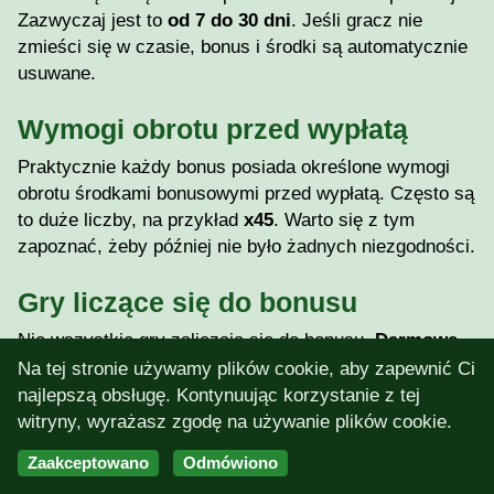
Zazwyczaj jest to
od 7 do 30 dni
. Jeśli gracz nie
zmieści się w czasie, bonus i środki są automatycznie
usuwane.
Wymogi obrotu przed wypłatą
Praktycznie każdy bonus posiada określone wymogi
obrotu środkami bonusowymi przed wypłatą. Często są
to duże liczby, na przykład
x45
. Warto się z tym
zapoznać, żeby później nie było żadnych niezgodności.
Gry liczące się do bonusu
Nie wszystkie gry zaliczają się do bonusu.
Darmowe
spiny
zazwyczaj mają określone i wybrane przez
Na tej stronie używamy plików cookie, aby zapewnić Ci
administratora gry, w których można je wykorzystać.
najlepszą obsługę. Kontynuując korzystanie z tej
Pamiętaj, aby to sprawdzić przed przyłączeniem do
witryny, wyrażasz zgodę na używanie plików cookie.
promocji.
Zaakceptowano
Odmówiono