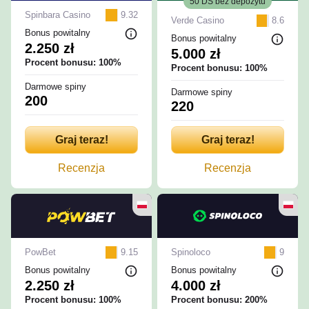
50 DS bez depozytu
Spinbara Casino
9.32
Verde Casino
8.6
Bonus powitalny
Bonus powitalny
2.250 zł
5.000 zł
Procent bonusu: 100%
Procent bonusu: 100%
Darmowe spiny
Darmowe spiny
200
220
Graj teraz!
Graj teraz!
Recenzja
Recenzja
PowBet
9.15
Spinoloco
9
Bonus powitalny
Bonus powitalny
2.250 zł
4.000 zł
Procent bonusu: 100%
Procent bonusu: 200%