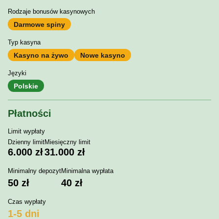
Rodzaje bonusów kasynowych
Darmowe spiny
Typ kasyna
Kasyno na żywo
Nowe kasyno
Języki
Polskie
Płatności
Limit wypłaty
Dzienny limit
Miesięczny limit
6.000 zł
31.000 zł
Minimalny depozyt
Minimalna wypłata
50 zł
40 zł
Czas wypłaty
1-5 dni