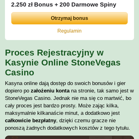
2.250 zł Bonus + 200 Darmowe Spiny
Otrzymaj bonus
Regulamin
Proces Rejestracyjny w
Kasynie Online StoneVegas
Casino
Kasyna online dają dostęp do swoich bonusów i gier
dopiero po
założeniu konta
na stronie, tak samo jest w
StoneVegas Casino. Jednak nie ma się co martwić, bo
cały proces jest bardzo prosty. Może zając kilka,
maksymalnie kilkanaście minut, a dodatkowo jest
całkowicie bezpłatny
, dzięki czemu gracze nie
ponoszą żadnych dodatkowych kosztów z tego tytułu.