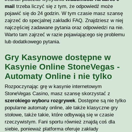
mail
trzeba liczyć się z tym, że odpowiedź może
pojawić się do 24 godzin. W tym czasie masz szansę
zajrzeć do specjalnej zakładki FAQ. Znajdziesz w niej
najczęściej zadawane pytania oraz odpowiedzi na nie.
Warto tam zajrzeć w razie pojawiającego się problemu
lub dodatkowego pytania.
Gry Kasynowe dostępne w
Kasynie Online StoneVegas -
Automaty Online i nie tylko
Rozpoczynając grę w kasynie internetowym
StoneVegas Casino, masz szansę skorzystać z
szerokiego wyboru rozgrywek
. Dostępne są nie tylko
popularne automaty online, ale także klasyczne gry
stołowe, także takie, które odbywają się w czasie
rzeczywistym. Fani sportu również znajdą coś dla
siebie, ponieważ platforma oferuje zakłady