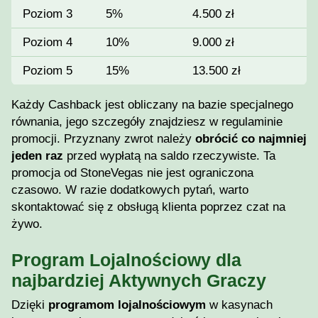
Poziom 3
5%
4.500 zł
Poziom 4
10%
9.000 zł
Poziom 5
15%
13.500 zł
Każdy Cashback jest obliczany na bazie specjalnego
równania, jego szczegóły znajdziesz w regulaminie
promocji. Przyznany zwrot należy
obrócić co najmniej
jeden raz
przed wypłatą na saldo rzeczywiste. Ta
promocja od StoneVegas nie jest ograniczona
czasowo. W razie dodatkowych pytań, warto
skontaktować się z obsługą klienta poprzez czat na
żywo.
Program Lojalnościowy dla
najbardziej Aktywnych Graczy
Dzięki
programom lojalnościowym
w kasynach