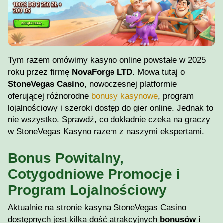
Tym razem omówimy kasyno online powstałe w 2025
roku przez firmę
NovaForge LTD
. Mowa tutaj o
StoneVegas Casino
, nowoczesnej platformie
oferującej różnorodne
bonusy kasynowe
, program
lojalnościowy i szeroki dostęp do gier online. Jednak to
nie wszystko. Sprawdź, co dokładnie czeka na graczy
w StoneVegas Kasyno razem z naszymi ekspertami.
Bonus Powitalny,
Cotygodniowe Promocje i
Program Lojalnościowy
Aktualnie na stronie kasyna StoneVegas Casino
dostępnych jest kilka dość atrakcyjnych
bonusów i