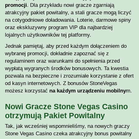
promocji
. Dla przykładu nowi gracze zgarniają
atrakcyjny pakiet powitalny, a stali gracze mogą liczyć
na cotygodniowe doładowania. Loterie, darmowe spiny
oraz ekskluzywny program VIP dla najbardziej
lojalnych użytkowników tej platformy.
Jednak pamiętaj, aby przed każdym dołączeniem do
wybranej promocji, dokładnie zapoznać się z
regulaminem oraz warunkami do spełnienia przed
wypłatą wygranych środków bonusowych. Ta kwestia
pozwala na bezpieczne i zrozumiałe korzystanie z ofert
od kasyn internetowych. Z bonusów StoneVegas
możesz korzystać
na każdym urządzeniu mobilny
m.
Nowi Gracze Stone Vegas Casino
otrzymują Pakiet Powitalny
Tak, jak wcześniej wspomnieliśmy, na nowych graczy
Stone Vegas Casino czeka atrakcyjny bonus powitalny