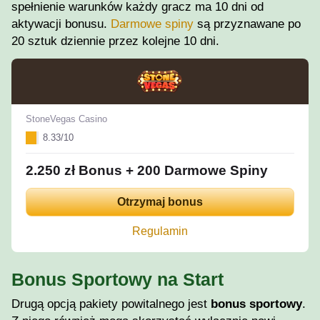
spełnienie warunków każdy gracz ma 10 dni od
aktywacji bonusu.
Darmowe spiny
są przyznawane po
20 sztuk dziennie przez kolejne 10 dni.
StoneVegas Casino
8.33/10
2.250 zł Bonus + 200 Darmowe Spiny
Otrzymaj bonus
Regulamin
Bonus Sportowy na Start
Drugą opcją pakiety powitalnego jest
bonus sportowy
.