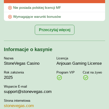
Nie posiada polskiej licencji MF
Wymagające warunki bonusów
Przeczytaj więcej
Informacje o kasynie
Nazwa
Licencja
StoneVegas Casino
Anjouan Gaming License
Rok założenia
Program VIP
Czat na żywo
2025
Wsparcie E-mail
support@stonevegas.com
Strona internetowa
stonevegas.com