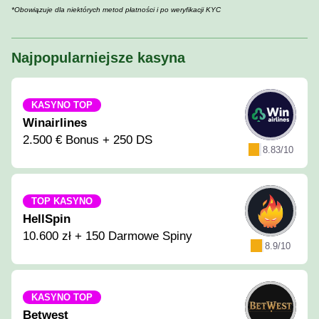
*Obowiązuje dla niektórych metod płatności i po weryfikacji KYC
Najpopularniejsze kasyna
KASYNO TOP
Winairlines
2.500 € Bonus + 250 DS
8.83/10
TOP KASYNO
HellSpin
10.600 zł + 150 Darmowe Spiny
8.9/10
KASYNO TOP
Betwest