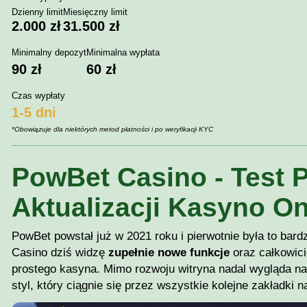
Dzienny limit
Miesięczny limit
2.000 zł
31.500 zł
Minimalny depozyt
Minimalna wypłata
90 zł
60 zł
Czas wypłaty
1-5 dni
*Obowiązuje dla niektórych metod płatności i po weryfikacji KYC
PowBet Casino - Test 
Aktualizacji Kasyno On
PowBet powstał już w 2021 roku i pierwotnie była to ba
Casino dziś widzę
zupełnie nowe funkcje
oraz całkowic
prostego kasyna. Mimo rozwoju witryna nadal wygląda n
styl, który ciągnie się przez wszystkie kolejne zakładki na