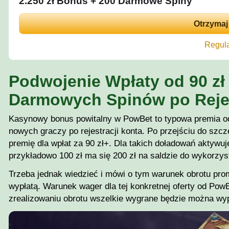
2.250 zł Bonus + 200 Darmowe Spiny
Otrzymaj
Regul
Podwojenie Wpłaty od 90 zł 
Darmowych Spinów po Rejes
Kasynowy bonus powitalny w PowBet to typowa premia od
nowych graczy po rejestracji konta. Po przejściu do szc
premię dla wpłat za 90 zł+. Dla takich doładowań aktywuj
przykładowo 100 zł ma się 200 zł na saldzie do wykorzys
Trzeba jednak wiedzieć i mówi o tym warunek obrotu pro
wypłatą. Warunek wager dla tej konkretnej oferty od Pow
zrealizowaniu obrotu wszelkie wygrane będzie można wyp