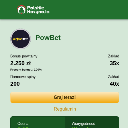
PowBet
Bonus powitalny
Zakład
2.250 zł
35x
Procent bonusu: 100%
Darmowe spiny
Zakład
200
40x
Graj teraz!
Regulamin
Ocena
Wiarygodność