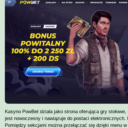
Kasyno PowBet działa jako strona oferująca gry stołowe
jest nowoczesny i nawiązuje do postaci elektronicznych. 
Pomiędzy sekcjami można przełączać się dzięki menu w gó