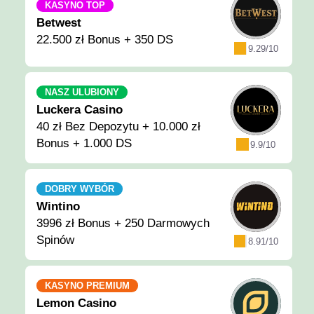
KASYNO TOP
Betwest
22.500 zł Bonus + 350 DS
9.29/10
NASZ ULUBIONY
Luckera Casino
40 zł Bez Depozytu + 10.000 zł
Bonus + 1.000 DS
9.9/10
DOBRY WYBÓR
Wintino
3996 zł Bonus + 250 Darmowych
Spinów
8.91/10
KASYNO PREMIUM
Lemon Casino