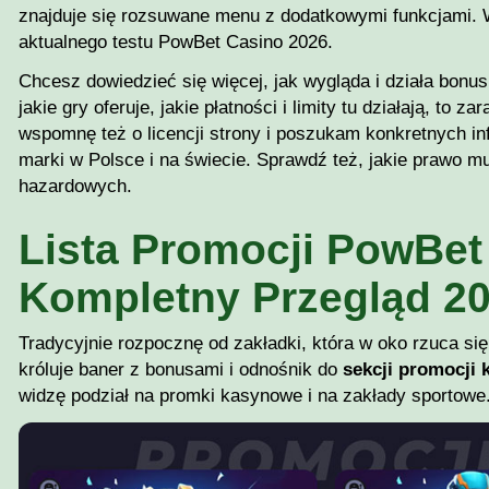
znajduje się rozsuwane menu z dodatkowymi funkcjami. 
aktualnego testu PowBet Casino 2026.
Chcesz dowiedzieć się więcej, jak wygląda i działa bonus
jakie gry oferuje, jakie płatności i limity tu działają, to
wspomnę też o licencji strony i poszukam konkretnych info
marki w Polsce i na świecie. Sprawdź też, jakie prawo m
hazardowych.
Lista Promocji PowBet 
Kompletny Przegląd 2
Tradycyjnie rozpocznę od zakładki, która w oko rzuca si
króluje baner z bonusami i odnośnik do
sekcji promocji 
widzę podział na promki kasynowe i na zakłady sportowe