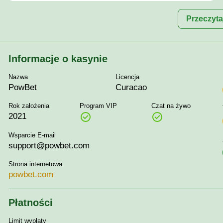
Przeczyta
Informacje o kasynie
Nazwa
Licencja
PowBet
Curacao
Rok założenia
Program VIP
Czat na żywo
2021
Wsparcie E-mail
support@powbet.com
Strona internetowa
powbet.com
Płatności
Limit wypłaty