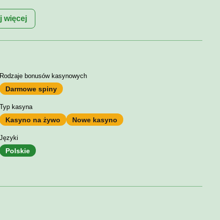
j więcej
Rodzaje bonusów kasynowych
Darmowe spiny
Typ kasyna
Kasyno na żywo
Nowe kasyno
Języki
Polskie