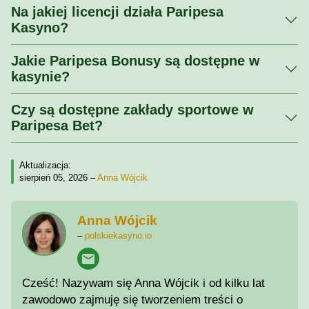
Na jakiej licencji działa Paripesa
Kasyno?
Jakie Paripesa Bonusy są dostępne w
kasynie?
Czy są dostępne zakłady sportowe w
Paripesa Bet?
Aktualizacja:
sierpień 05, 2026
–
Anna Wójcik
Anna Wójcik
–
polskiekasyno.io
Cześć! Nazywam się Anna Wójcik i od kilku lat
zawodowo zajmuję się tworzeniem treści o