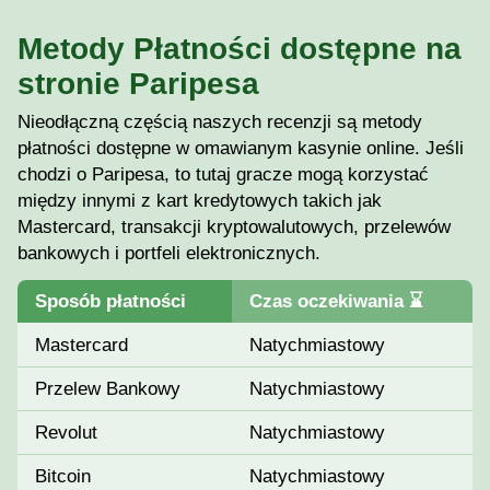
Metody Płatności dostępne na
stronie Paripesa
Nieodłączną częścią naszych recenzji są metody
płatności dostępne w omawianym kasynie online. Jeśli
chodzi o Paripesa, to tutaj gracze mogą korzystać
między innymi z kart kredytowych takich jak
Mastercard, transakcji kryptowalutowych, przelewów
bankowych i portfeli elektronicznych.
Sposób płatności
Czas oczekiwania ⌛
Mastercard
Natychmiastowy
Przelew Bankowy
Natychmiastowy
Revolut
Natychmiastowy
Bitcoin
Natychmiastowy