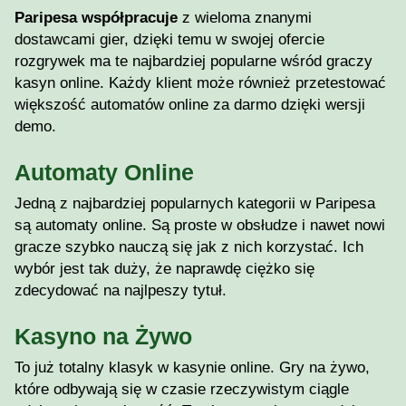
Paripesa współpracuje
z wieloma znanymi
dostawcami gier, dzięki temu w swojej ofercie
rozgrywek ma te najbardziej popularne wśród graczy
kasyn online. Każdy klient może również przetestować
większość automatów online za darmo dzięki wersji
demo.
Automaty Online
Jedną z najbardziej popularnych kategorii w Paripesa
są automaty online. Są proste w obsłudze i nawet nowi
gracze szybko nauczą się jak z nich korzystać. Ich
wybór jest tak duży, że naprawdę ciężko się
zdecydować na najlpeszy tytuł.
Kasyno na Żywo
To już totalny klasyk w kasynie online. Gry na żywo,
które odbywają się w czasie rzeczywistym ciągle