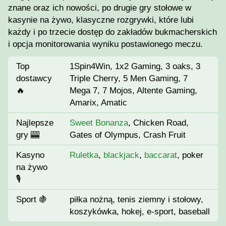
znane oraz ich nowości, po drugie gry stołowe w
kasynie na żywo, klasyczne rozgrywki, które lubi
każdy i po trzecie dostęp do zakładów bukmacherskich
i opcja monitorowania wyniku postawionego meczu.
Top
1Spin4Win, 1x2 Gaming, 3 oaks, 3
dostawcy
Triple Cherry, 5 Men Gaming, 7
🔥
Mega 7, 7 Mojos, Altente Gaming,
Amarix, Amatic
Najlepsze
Sweet Bonanza
, Chicken Road,
gry 🎰
Gates of Olympus, Crash Fruit
Kasyno
Ruletka
,
blackjack
,
baccarat
, poker
na żywo
🎙️
Sport 🍇
piłka nożną, tenis ziemny i stołowy,
koszykówka, hokej, e-sport, baseball