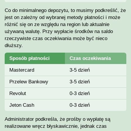
Co do minimalnego depozytu, to musimy podkreślić, że
jest on zależny od wybranej metody płatności i może
różnić się on ze względu na region lub aktualnie
używaną walutę. Przy wypłacie środków na saldo
rzeczywiste czas oczekiwania może być nieco
dłuższy.
Sposób płatności
Czas oczekiwania
Mastercard
3-5 dzień
Przelew Bankowy
3-5 dzień
Revolut
0-3 dzień
Jeton Cash
0-3 dzień
Administrator podkreśla, że prośby o wypłatę są
realizowane wręcz błyskawicznie, jednak czas