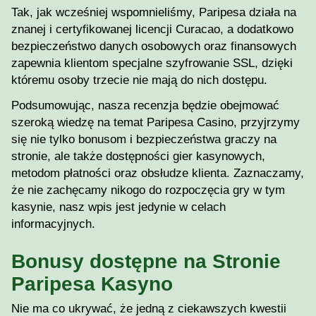
Tak, jak wcześniej wspomnieliśmy, Paripesa działa na
znanej i certyfikowanej licencji Curacao, a dodatkowo
bezpieczeństwo danych osobowych oraz finansowych
zapewnia klientom specjalne szyfrowanie SSL, dzięki
któremu osoby trzecie nie mają do nich dostępu.
Podsumowując, nasza recenzja będzie obejmować
szeroką wiedzę na temat Paripesa Casino, przyjrzymy
się nie tylko bonusom i bezpieczeństwa graczy na
stronie, ale także dostępności gier kasynowych,
metodom płatności oraz obsłudze klienta. Zaznaczamy,
że nie zachęcamy nikogo do rozpoczęcia gry w tym
kasynie, nasz wpis jest jedynie w celach
informacyjnych.
Bonusy dostępne na Stronie
Paripesa Kasyno
Nie ma co ukrywać, że jedną z ciekawszych kwestii