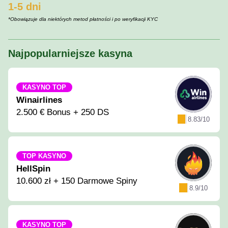
1-5 dni
*Obowiązuje dla niektórych metod płatności i po weryfikacji KYC
Najpopularniejsze kasyna
KASYNO TOP
Winairlines
2.500 € Bonus + 250 DS
8.83/10
TOP KASYNO
HellSpin
10.600 zł + 150 Darmowe Spiny
8.9/10
KASYNO TOP