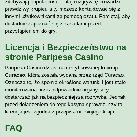
zdobywają popularność. Tutaj rozgrywkę prowadzi
prawdziwy krupier, a ty możesz kontaktować się z
innymi użytkownikami za pomocą czatu. Pamiętaj, aby
dokładnie zapoznać się z zasadami przed
przystąpieniem do gry.
Licencja i Bezpieczeństwo na
stronie Paripesa Casino
Paripesa Casino działa na certyfikowanej
licencji
Curacao
, która została wydana przez rząd Curacao.
Oznacza to, że spełnia określone warunki i jest stale
monitorowana przez odpowiednie organy, aby
dostarczać jak najbezpieczniejszą rozrywkę. Jednak
przed dołączeniem do tego kasyna sprawdź, czy ta
licencja jest zgodna z przepisami Twojego kraju.
FAQ