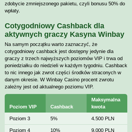
zdobycie zmniejszonego pakietu, czyli bonusu 50% do
wpłaty.
Cotygodniowy Cashback dla
aktywnych graczy Kasyna Winbay
Na samym początku warto zaznaczyć, że
cotygodniowy cashback jest dostępny jedynie dla
graczy z trzech najwyższych poziomów VIP i trwa od
poniedziałku do niedzieli w każdym tygodniu. Cashback
to nic innego jak zwrot części środków straconych w
danym okresie. W Winbay Casino procent zwrotu
zależny jest od aktualnego poziomu VIP.
Maksymalna
Poziom VIP
Cashback
kwota
Poziom 3
5%
4.500 PLN
Poziom 4
10%
9.000 PLN