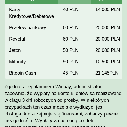
Karty
40 PLN
14.000 PLN
Kredytowe/Debetowe
Przelew bankowy
60 PLN
20.000 PLN
Revolut
60 PLN
20.000 PLN
Jeton
50 PLN
20.000 PLN
MiFinity
50 PLN
10.500 PLN
Bitcoin Cash
45 PLN
21.145PLN
Zgodnie z regulaminem Winbay, administrator
zapewnia, że wypłaty na konto klientów są realizowane
w ciągu 3 dni roboczych od prośby. W niektórych
przypadkach ten czas może się wydłużyć, jeśli
obsługa, która zajmuje się finansami, zobaczy pewne
niezgodności. Wypłaty za pomocą portfeli