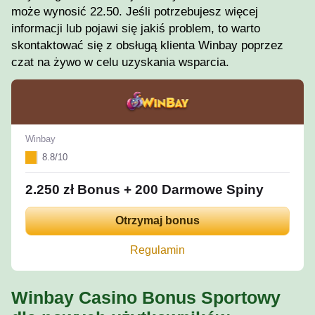
może wynosić 22.50. Jeśli potrzebujesz więcej
informacji lub pojawi się jakiś problem, to warto
skontaktować się z obsługą klienta Winbay poprzez
czat na żywo w celu uzyskania wsparcia.
Winbay
8.8/10
2.250 zł Bonus + 200 Darmowe Spiny
Otrzymaj bonus
Regulamin
Winbay Casino Bonus Sportowy