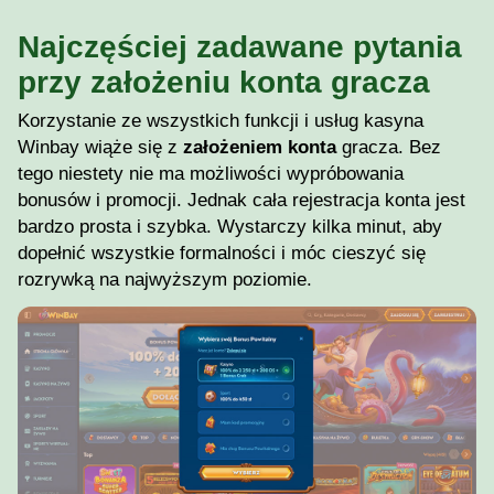
Najczęściej zadawane pytania
przy założeniu konta gracza
Korzystanie ze wszystkich funkcji i usług kasyna
Winbay wiąże się z
założeniem konta
gracza. Bez
tego niestety nie ma możliwości wypróbowania
bonusów i promocji. Jednak cała rejestracja konta jest
bardzo prosta i szybka. Wystarczy kilka minut, aby
dopełnić wszystkie formalności i móc cieszyć się
rozrywką na najwyższym poziomie.