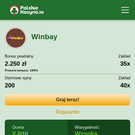
Me
Winbay
Bonus powitalny
Zakład
2.250 zł
35x
Procent bonusu: 100%
Darmowe spiny
Zakład
200
40x
Graj teraz!
Regulamin
Ocena
Wiarygodność
8.8
Wysoka
/10