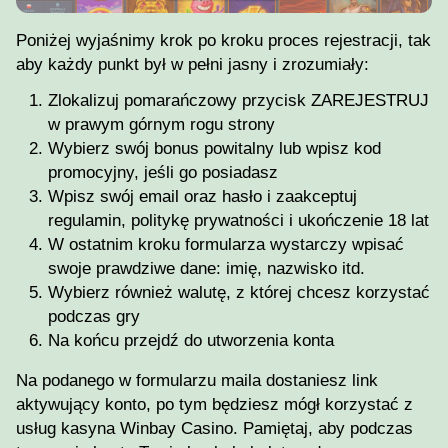
Poniżej wyjaśnimy krok po kroku proces rejestracji, tak
aby każdy punkt był w pełni jasny i zrozumiały:
Zlokalizuj pomarańczowy przycisk ZAREJESTRUJ
w prawym górnym rogu strony
Wybierz swój bonus powitalny lub wpisz kod
promocyjny, jeśli go posiadasz
Wpisz swój email oraz hasło i zaakceptuj
regulamin, politykę prywatności i ukończenie 18 lat
W ostatnim kroku formularza wystarczy wpisać
swoje prawdziwe dane: imię, nazwisko itd.
Wybierz również walutę, z której chcesz korzystać
podczas gry
Na końcu przejdź do utworzenia konta
Na podanego w formularzu maila dostaniesz link
aktywujący konto, po tym będziesz mógł korzystać z
usług kasyna Winbay Casino. Pamiętaj, aby podczas