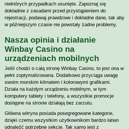
niektórych przypadkach usunięte. Zapoznaj się
dokładnie z zasadami przed przystąpieniem do
rejestracji, podawaj prawdziwe i dokładne dane, tak aby
w późniejszym czasie nie powstały żadne problemy.
Nasza opinia i działanie
Winbay Casino na
urządzeniach mobilnych
Jeśli chodzi o całą stronę Winbay Casino, to jest ona w
pełni zoptymalizowana. Dodatkowo przyciąga uwagę
swoim morskim klimatem i kolorowymi grafikami.
Działa na każdym urządzeniu mobilnym, w tym
komputery tablety i telefony, a wszystkie promocje
dostępne na stronie działają bez zarzutu.
Główna witryna posiada posegregowane kategorie,
dzięki czemu wszystkim użytkownikom bardzo łatwo
odnaleźć potrzebne sekcje. Tak samo jest z