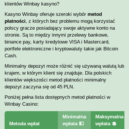
klientów Winbay kasyno?
Kasyno Winbay oferuje szeroki wybór
metod
płatności
, z których bez problemu mogą korzystać
polscy gracze posiadający swoje aktywne konto na
stronie. Są to między innymi przelewy bankowe,
binance pay, karty kredytowe VISA i Mastercard,
portfele elektroniczne i kryptowaluty takie jak Bitcoin
Cash.
Minimalny depozyt może różnić się używaną walutą lub
krajem, w którym klient się znajduje. Dla polskich
klientów większości metod płatności minimalny
depozyt zaczyna się od 45 PLN.
Poniżej pełna lista dostępnych metod płatności w
Winbay Casino:
Minimalna
Maksymalna
Metoda wpłat
wpłata 💵
wpłata 💲