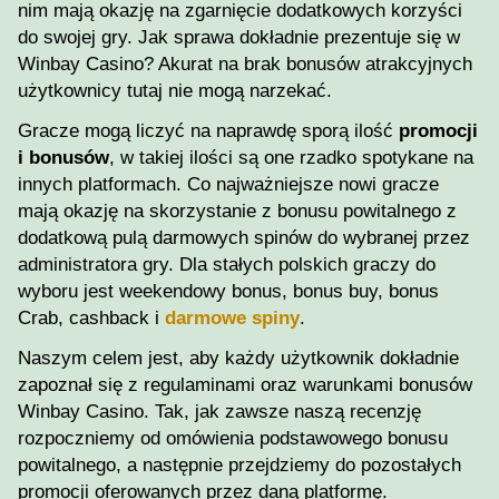
nim mają okazję na zgarnięcie dodatkowych korzyści
do swojej gry. Jak sprawa dokładnie prezentuje się w
Winbay Casino? Akurat na brak bonusów atrakcyjnych
użytkownicy tutaj nie mogą narzekać.
Gracze mogą liczyć na naprawdę sporą ilość
promocji
i bonusów
, w takiej ilości są one rzadko spotykane na
innych platformach. Co najważniejsze nowi gracze
mają okazję na skorzystanie z bonusu powitalnego z
dodatkową pulą darmowych spinów do wybranej przez
administratora gry. Dla stałych polskich graczy do
wyboru jest weekendowy bonus, bonus buy, bonus
Crab, cashback i
darmowe spiny
.
Naszym celem jest, aby każdy użytkownik dokładnie
zapoznał się z regulaminami oraz warunkami bonusów
Winbay Casino. Tak, jak zawsze naszą recenzję
rozpoczniemy od omówienia podstawowego bonusu
powitalnego, a następnie przejdziemy do pozostałych
promocji oferowanych przez daną platformę.