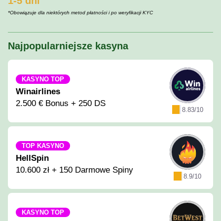
1-5 dni
*Obowiązuje dla niektórych metod płatności i po weryfikacji KYC
Najpopularniejsze kasyna
KASYNO TOP
Winairlines
2.500 € Bonus + 250 DS
8.83/10
TOP KASYNO
HellSpin
10.600 zł + 150 Darmowe Spiny
8.9/10
KASYNO TOP