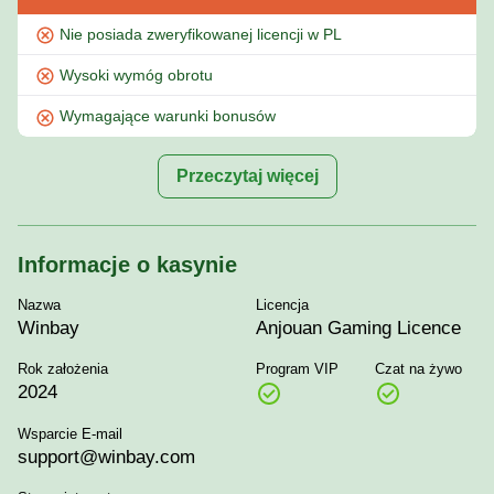
Nie posiada zweryfikowanej licencji w PL
Wysoki wymóg obrotu
Wymagające warunki bonusów
Przeczytaj więcej
Informacje o kasynie
Nazwa
Licencja
Winbay
Anjouan Gaming Licence
Rok założenia
Program VIP
Czat na żywo
2024
Wsparcie E-mail
support@winbay.com