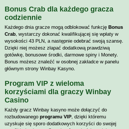
Bonus Crab dla każdego gracza
codziennie
Każdego dnia gracze mogą odblokować funkcję
Bonus
Crab
, wystarczy dokonać kwalifikującej się wpłaty w
wysokości 43 PLN, a następnie odebrać swoją szansę.
Dzięki niej możesz złapać dodatkową prawdziwą
gotówkę, bonusowe środki, darmowe spiny i Monety.
Bonus możesz znaleźć w osobnej zakładce w panelu
głównym strony Winbay Kasyno.
Program VIP z wieloma
korzyściami dla graczy Winbay
Casino
Każdy gracz Winbay kasyno może dołączyć do
rozbudowanego
programu VIP
, dzięki któremu
uzyskuje się sporo dodatkowych korzyści do swojej