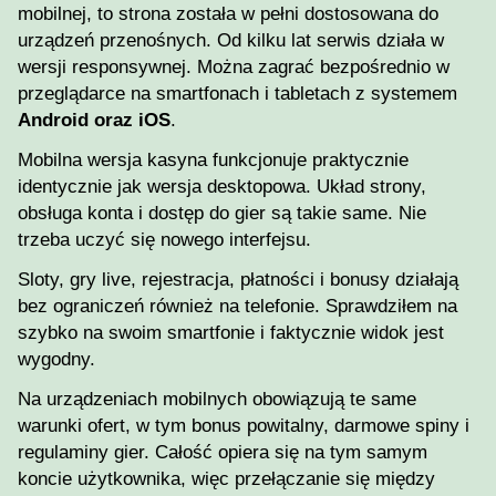
mobilnej, to strona została w pełni dostosowana do
urządzeń przenośnych. Od kilku lat serwis działa w
wersji responsywnej. Można zagrać bezpośrednio w
przeglądarce na smartfonach i tabletach z systemem
Android oraz iOS
.
Mobilna wersja kasyna funkcjonuje praktycznie
identycznie jak wersja desktopowa. Układ strony,
obsługa konta i dostęp do gier są takie same. Nie
trzeba uczyć się nowego interfejsu.
Sloty, gry live, rejestracja, płatności i bonusy działają
bez ograniczeń również na telefonie. Sprawdziłem na
szybko na swoim smartfonie i faktycznie widok jest
wygodny.
Na urządzeniach mobilnych obowiązują te same
warunki ofert, w tym bonus powitalny, darmowe spiny i
regulaminy gier. Całość opiera się na tym samym
koncie użytkownika, więc przełączanie się między