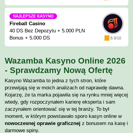
NAJLEPSZE KASYNO
Fireball Casino
40 DS Bez Depozytu + 5.000 PLN
Bonus + 5.000 DS
8.9/10
Wazamba Kasyno Online 2026
- Sprawdzamy Nową Ofertę
Kasyno Wazamba to jedna z tych stron, które
przewijają się w moich analizach od naprawdę dawna.
Kojarzę, że ta marka pojawiła się na rynku mniej więcej
wtedy, gdy rozpoczynałem karierę eksperta i sam
zaczynałem orientować się w tej branży. To był
moment, w którym powstawało sporo kasyn online w
nowoczesnej oprawie graficznej
z bonusem na kasę i
darmowe spiny.