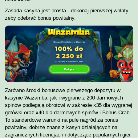
Zasada kasyna jest prosta - dokonaj pierwszej wpłaty
żeby odebrać bonus powitalny.
Zarówno środki bonusowe pierwszego depozytu w
kasynie Wazamba, jak i wygrane z 200 darmowych
spinów podlegają obrotowi w zakresie x35 dla wygranej
gotówki oraz x40 dla darmowych spinów i Bonus Crab.
To standardowe warunki na pule nagród za bonus
powitalny, dobrze znane z kasyn działających na
zagranicznych licencjach i dotyczące popularnych gier