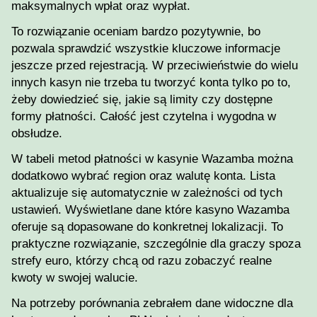
maksymalnych wpłat oraz wypłat.
To rozwiązanie oceniam bardzo pozytywnie, bo
pozwala sprawdzić wszystkie kluczowe informacje
jeszcze przed rejestracją. W przeciwieństwie do wielu
innych kasyn nie trzeba tu tworzyć konta tylko po to,
żeby dowiedzieć się, jakie są limity czy dostępne
formy płatności. Całość jest czytelna i wygodna w
obsłudze.
W tabeli metod płatności w kasynie Wazamba można
dodatkowo wybrać region oraz walutę konta. Lista
aktualizuje się automatycznie w zależności od tych
ustawień. Wyświetlane dane które kasyno Wazamba
oferuje są dopasowane do konkretnej lokalizacji. To
praktyczne rozwiązanie, szczególnie dla graczy spoza
strefy euro, którzy chcą od razu zobaczyć realne
kwoty w swojej walucie.
Na potrzeby porównania zebrałem dane widoczne dla