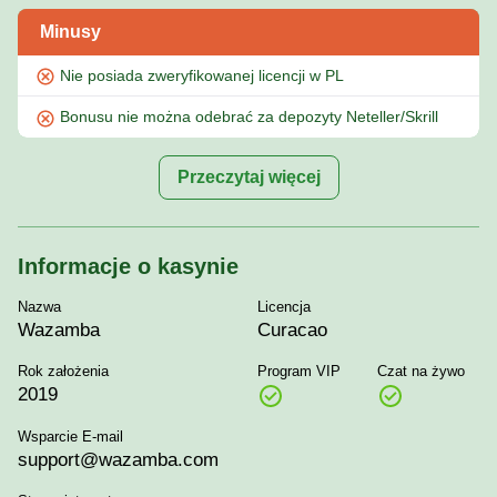
Minusy
Nie posiada zweryfikowanej licencji w PL
Bonusu nie można odebrać za depozyty Neteller/Skrill
Przeczytaj więcej
Informacje o kasynie
Nazwa
Licencja
Wazamba
Curacao
Rok założenia
Program VIP
Czat na żywo
2019
Wsparcie E-mail
support@wazamba.com