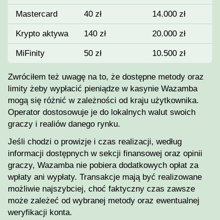
Mastercard
40 zł
14.000 zł
Krypto aktywa
140 zł
20.000 zł
MiFinity
50 zł
10.500 zł
Zwróciłem też uwagę na to, że dostępne metody oraz
limity żeby wypłacić pieniądze w kasynie Wazamba
mogą się różnić w zależności od kraju użytkownika.
Operator dostosowuje je do lokalnych walut swoich
graczy i realiów danego rynku.
Jeśli chodzi o prowizje i czas realizacji, według
informacji dostępnych w sekcji finansowej oraz opinii
graczy, Wazamba nie pobiera dodatkowych opłat za
wpłaty ani wypłaty. Transakcje mają być realizowane
możliwie najszybciej, choć faktyczny czas zawsze
może zależeć od wybranej metody oraz ewentualnej
weryfikacji konta.