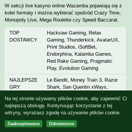
W sekcji live kasyno online Wazamba pojawiają się z
kolei formaty i można wybierać spośród Crazy Time,
Monopoly Live, Mega Roulette czy Speed Baccarat.
TOP
Hacksaw Gaming, Relax
DOSTAWCY
Gaming, Thunderkick, AvatarUX,
Print Studios, iSoftBet,
Endorphina, Kalamba Games,
Red Rake Gaming, Pragmatic
Play, Evolution Gaming
NAJLEPSZE
Le Bandit, Money Train 3, Razor
GRY
Shark, San Quentin xWays,
Temple Tumble Megaways, Big
Na tej stronie używamy plików cookie, aby zapewnić Ci
Bamboo, Wanted Dead or a Wild,
najlepszą obsługę. Kontynuując korzystanie z tej
Cash Noire, Legacy of Dead
witryny, wyrażasz zgodę na używanie plików cookie.
KASYNO
Dragon Tiger Live, Lightning
Zaakceptowano
Odmówiono
NA ŻYWO
Baccarat, Blackjack Infinite,