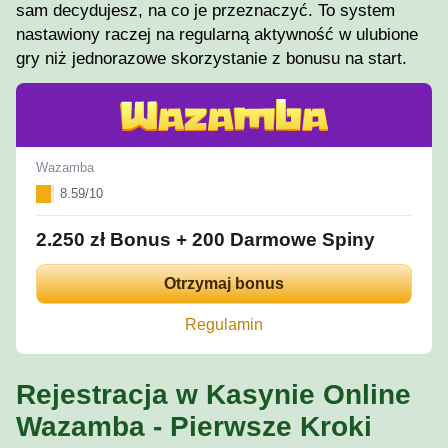
sam decydujesz, na co je przeznaczyć. To system
nastawiony raczej na regularną aktywność w ulubione
gry niż jednorazowe skorzystanie z bonusu na start.
Wazamba
8.59/10
2.250 zł Bonus + 200 Darmowe Spiny
Otrzymaj bonus
Regulamin
Rejestracja w Kasynie Online
Wazamba - Pierwsze Kroki