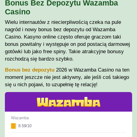
Bonus Bez Depozytu Wazamba
Casino
Wielu internautów z niecierpliwością czeka na pule
nagród i nowy bonus bez depozytu od Wazamba
Casino. Kasyno online często oferuje graczom taki
bonus powitalny i występuje on pod postacią darmowej
gotówki lub jako free spiny. Takie atrakcyjne bonusy
rozchodzą się bardzo szybko.
Bonus bez depozytu
2026 w Wazamba Casino na ten
moment jeszcze nie jest aktywny, ale jeśli coś takiego
się u nich pojawi, to uzupełnię tę relację!
Wazamba
8.59/10