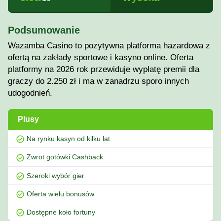
Podsumowanie
Wazamba Casino to pozytywna platforma hazardowa z
ofertą na zakłady sportowe i kasyno online. Oferta
platformy na 2026 rok przewiduje wypłatę premii dla
graczy do 2.250 zł i ma w zanadrzu sporo innych
udogodnień.
Plusy
Na rynku kasyn od kilku lat
Zwrot gotówki Cashback
Szeroki wybór gier
Oferta wielu bonusów
Dostępne koło fortuny