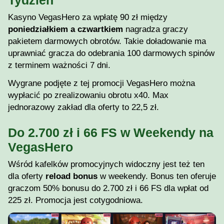
Kasyno VegasHero za wpłatę 90 zł między
poniedziałkiem a czwartkiem
nagradza graczy
pakietem darmowych obrotów. Takie doładowanie ma
uprawniać gracza do odebrania 100 darmowych spinów
z terminem ważności 7 dni.
Wygrane podjęte z tej promocji VegasHero można
wypłacić po zrealizowaniu obrotu x40. Max
jednorazowy zakład dla oferty to 22,5 zł.
Do 2.700 zł i 66 FS w Weekendy na
VegasHero
Wśród kafelków promocyjnych widoczny jest też ten
dla oferty
reload bonus
w weekendy. Bonus ten oferuje
graczom 50% bonusu do 2.700 zł i 66 FS dla wpłat od
225 zł. Promocja jest cotygodniowa.