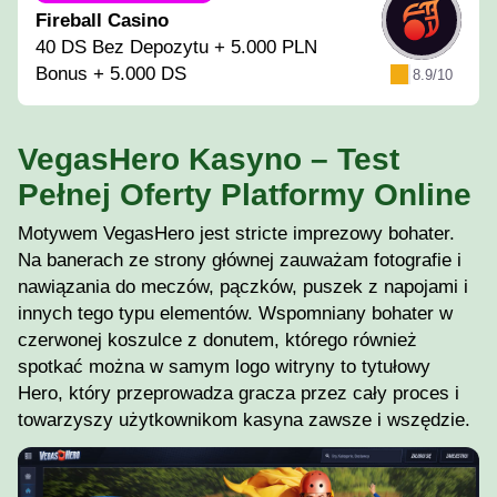
Fireball Casino
40 DS Bez Depozytu + 5.000 PLN
Bonus + 5.000 DS
8.9/10
VegasHero Kasyno – Test
Pełnej Oferty Platformy Online
Motywem VegasHero jest stricte imprezowy bohater.
Na banerach ze strony głównej zauważam fotografie i
nawiązania do meczów, pączków, puszek z napojami i
innych tego typu elementów. Wspomniany bohater w
czerwonej koszulce z donutem, którego również
spotkać można w samym logo witryny to tytułowy
Hero, który przeprowadza gracza przez cały proces i
towarzyszy użytkownikom kasyna zawsze i wszędzie.