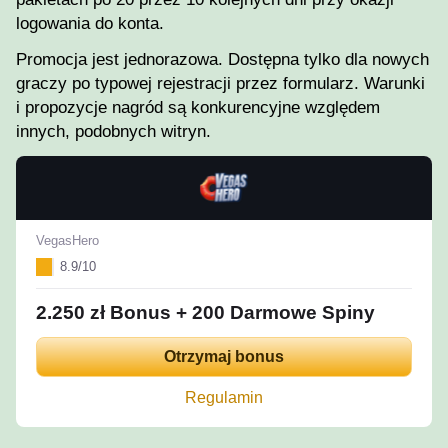
logowania do konta.
Promocja jest jednorazowa. Dostępna tylko dla nowych
graczy po typowej rejestracji przez formularz. Warunki
i propozycje nagród są konkurencyjne względem
innych, podobnych witryn.
VegasHero
8.9/10
2.250 zł Bonus + 200 Darmowe Spiny
Otrzymaj bonus
Regulamin