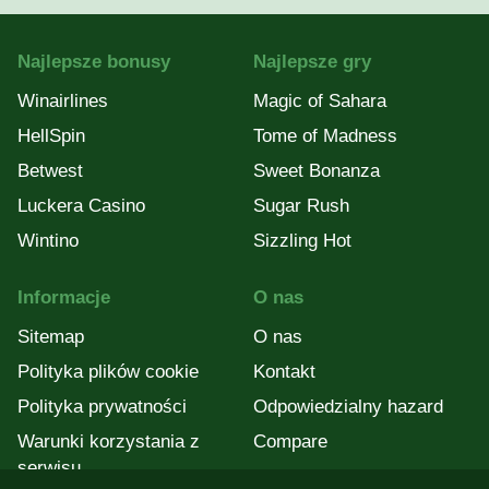
Najlepsze bonusy
Najlepsze gry
Winairlines
Magic of Sahara
HellSpin
Tome of Madness
Betwest
Sweet Bonanza
Luckera Casino
Sugar Rush
Wintino
Sizzling Hot
Informacje
O nas
Sitemap
O nas
Polityka plików cookie
Kontakt
Polityka prywatności
Odpowiedzialny hazard
Warunki korzystania z
Compare
serwisu