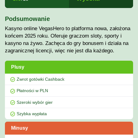
Podsumowanie
Kasyno online VegasHero to platforma nowa, założona
końcem 2025 roku. Oferuje graczom sloty, sporty i
kasyno na żywo. Zachęca do gry bonusem i działa na
zagranicznej licencji, więc nie jest dla każdego.
Plusy
Zwrot gotówki Cashback
Płatności w PLN
Szeroki wybór gier
Szybka wypłata
Minusy