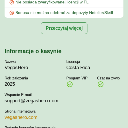
Nie posiada zweryfikowanej licencji w PL
Bonusu nie można odebrać za depozyty Neteller/Skrill
Przeczytaj więcej
Informacje o kasynie
Nazwa
Licencja
VegasHero
Costa Rica
Rok założenia
Program VIP
Czat na żywo
2025
Wsparcie E-mail
support@vegashero.com
Strona internetowa
vegashero.com
Rodzaje bonusów kasynowych