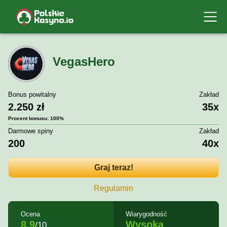
Me
VegasHero
Bonus powitalny
Zakład
2.250 zł
35x
Procent bonusu: 100%
Darmowe spiny
Zakład
200
40x
Graj teraz!
Regulamin
Ocena
Wiarygodność
8.9
Wysoka
/10