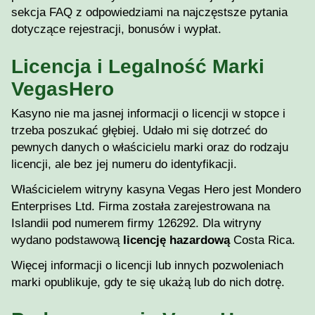
sekcja FAQ z odpowiedziami na najczęstsze pytania
dotyczące rejestracji, bonusów i wypłat.
Licencja i Legalność Marki
VegasHero
Kasyno nie ma jasnej informacji o licencji w stopce i
trzeba poszukać głębiej. Udało mi się dotrzeć do
pewnych danych o właścicielu marki oraz do rodzaju
licencji, ale bez jej numeru do identyfikacji.
Właścicielem witryny kasyna Vegas Hero jest Mondero
Enterprises Ltd. Firma została zarejestrowana na
Islandii pod numerem firmy 126292. Dla witryny
wydano podstawową
licencję hazardową
Costa Rica.
Więcej informacji o licencji lub innych pozwoleniach
marki opublikuje, gdy te się ukażą lub do nich dotrę.