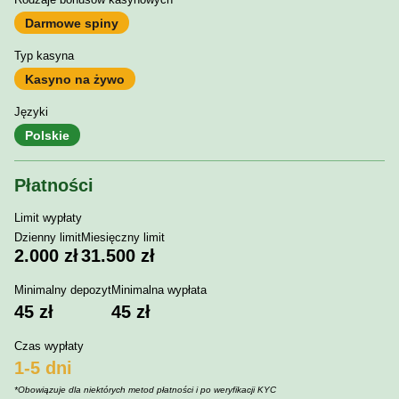
Darmowe spiny
Typ kasyna
Kasyno na żywo
Języki
Polskie
Płatności
Limit wypłaty
Dzienny limit
Miesięczny limit
2.000 zł
31.500 zł
Minimalny depozyt
Minimalna wypłata
45 zł
45 zł
Czas wypłaty
1-5 dni
*Obowiązuje dla niektórych metod płatności i po weryfikacji KYC