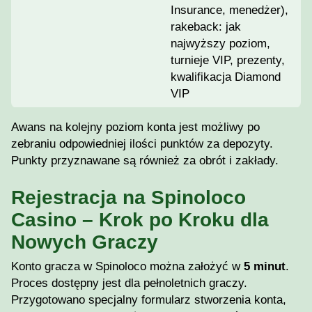
Insurance, menedżer),
rakeback: jak
najwyższy poziom,
turnieje VIP, prezenty,
kwalifikacja Diamond
VIP
Awans na kolejny poziom konta jest możliwy po
zebraniu odpowiedniej ilości punktów za depozyty.
Punkty przyznawane są również za obrót i zakłady.
Rejestracja na Spinoloco
Casino – Krok po Kroku dla
Nowych Graczy
Konto gracza w Spinoloco można założyć w
5 minut
.
Proces dostępny jest dla pełnoletnich graczy.
Przygotowano specjalny formularz stworzenia konta,