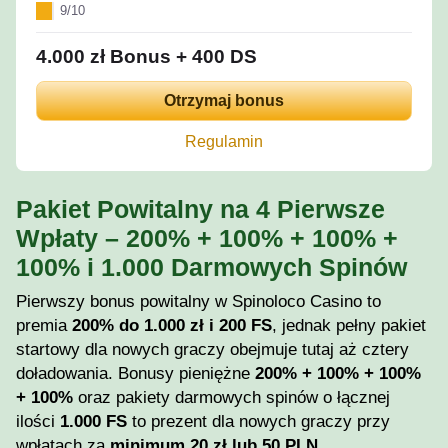
9/10
4.000 zł Bonus + 400 DS
Otrzymaj bonus
Regulamin
Pakiet Powitalny na 4 Pierwsze
Wpłaty – 200% + 100% + 100% +
100% i 1.000 Darmowych Spinów
Pierwszy bonus powitalny w Spinoloco Casino to
premia
200% do 1.000 zł i 200 FS
, jednak pełny pakiet
startowy dla nowych graczy obejmuje tutaj aż cztery
doładowania. Bonusy pieniężne
200% + 100% + 100%
+ 100%
oraz pakiety darmowych spinów o łącznej
ilości
1.000 FS
to prezent dla nowych graczy przy
wpłatach za
minimum 20 zł lub 50 PLN
.