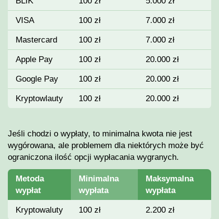
BLIK
100 zł
5.000 zł
VISA
100 zł
7.000 zł
Mastercard
100 zł
7.000 zł
Apple Pay
100 zł
20.000 zł
Google Pay
100 zł
20.000 zł
Kryptowlauty
100 zł
20.000 zł
Jeśli chodzi o wypłaty, to minimalna kwota nie jest
wygórowana, ale problemem dla niektórych może być
ograniczona ilość opcji wypłacania wygranych.
Metoda
Minimalna
Maksymalna
wypłat
wypłata
wypłata
Kryptowaluty
100 zł
2.200 zł