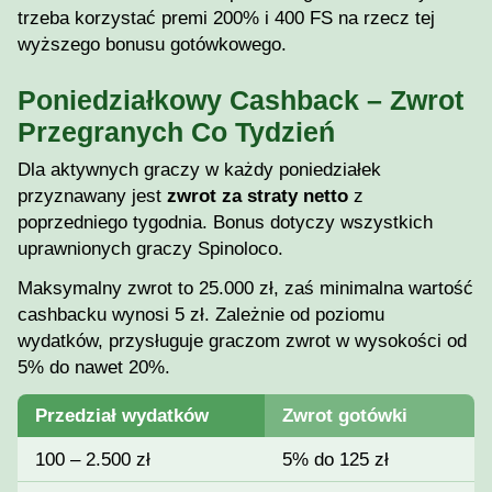
trzeba korzystać premi 200% i 400 FS na rzecz tej
wyższego bonusu gotówkowego.
Poniedziałkowy Cashback – Zwrot
Przegranych Co Tydzień
Dla aktywnych graczy w każdy poniedziałek
przyznawany jest
zwrot za straty netto
z
poprzedniego tygodnia. Bonus dotyczy wszystkich
uprawnionych graczy Spinoloco.
Maksymalny zwrot to 25.000 zł, zaś minimalna wartość
cashbacku wynosi 5 zł. Zależnie od poziomu
wydatków, przysługuje graczom zwrot w wysokości od
5% do nawet 20%.
Przedział wydatków
Zwrot gotówki
100 – 2.500 zł
5% do 125 zł