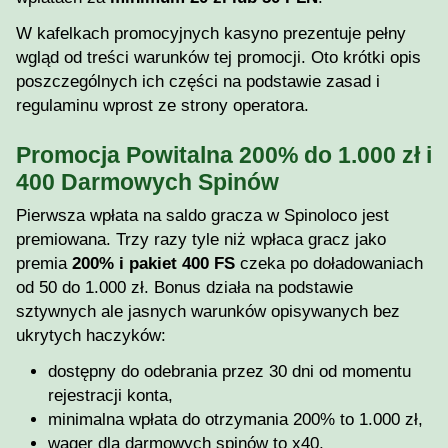
W kafelkach promocyjnych kasyno prezentuje pełny
wgląd od treści warunków tej promocji. Oto krótki opis
poszczególnych ich części na podstawie zasad i
regulaminu wprost ze strony operatora.
Promocja Powitalna 200% do 1.000 zł i
400 Darmowych Spinów
Pierwsza wpłata na saldo gracza w Spinoloco jest
premiowana. Trzy razy tyle niż wpłaca gracz jako
premia
200% i pakiet 400 FS
czeka po doładowaniach
od 50 do 1.000 zł. Bonus działa na podstawie
sztywnych ale jasnych warunków opisywanych bez
ukrytych haczyków:
dostępny do odebrania przez 30 dni od momentu
rejestracji konta,
minimalna wpłata do otrzymania 200% to 1.000 zł,
wager dla darmowych spinów to x40,