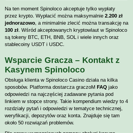
Na ten moment Spinoloco akceptuje tylko wypłaty
przez krypto. Wypłacić można maksymalnie
2.200 zł
jednorazowo
, a minimalnie zlecić można transakcję na
100 zł
. Wśród akceptowanych kryptowlaut w Spinoloco
są tokeny BTC, ETH, BNB, SOL i wiele innych oraz
stablecoiny USDT i USDC.
Wsparcie Gracza – Kontakt z
Kasynem Spinoloco
Obsługa klienta w Spinoloco Casino działa na kilka
sposobów. Platforma dostarcza graczoM
FAQ
jako
odpowiedzi na najczęściej zadawane pytania pod
linkiem w stopce strony. Takie kompendium wiedzy to 4
rozdziały pytań i odpowiedzi w tematyce technicznej,
weryfikacji, depozytów oraz konta. Znajduje się tam
około 50 rozwiązań problemów.