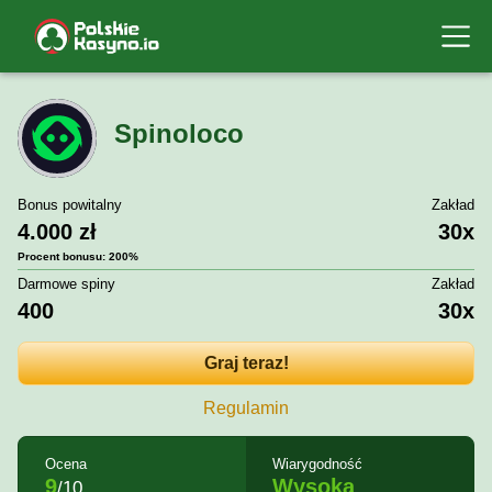
Me
Spinoloco
Bonus powitalny
Zakład
4.000 zł
30x
Procent bonusu: 200%
Darmowe spiny
Zakład
400
30x
Graj teraz!
Regulamin
Ocena
Wiarygodność
9
Wysoka
/10