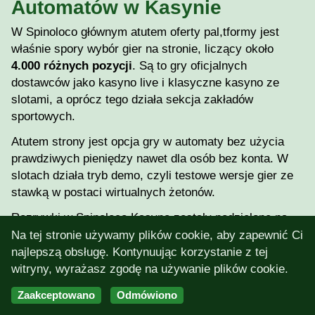
Automatów w Kasynie
W Spinoloco głównym atutem oferty pal,tformy jest
właśnie spory wybór gier na stronie, liczący około
4.000 różnych pozycji
. Są to gry oficjalnych
dostawców jako kasyno live i klasyczne kasyno ze
slotami, a oprócz tego działa sekcja zakładów
sportowych.
Atutem strony jest opcja gry w automaty bez użycia
prawdziwych pieniędzy nawet dla osób bez konta. W
slotach działa tryb demo, czyli testowe wersje gier ze
stawką w postaci wirtualnych żetonów.
Rozrywki w Spinoloco Kasyno zostały podzielone na
kategorie:
Na tej stronie używamy plików cookie, aby zapewnić Ci
najlepszą obsługę. Kontynuując korzystanie z tej
Nowe gry
– sekcja najnowszych gier dodanych do
witryny, wyrażasz zgodę na używanie plików cookie.
biblioteki Spinoloco Casino.
Sloty
– szeroka lista różnego rodzaju gier
Zaakceptowano
Odmówiono
automatycznych z różnorodnymi motywami i