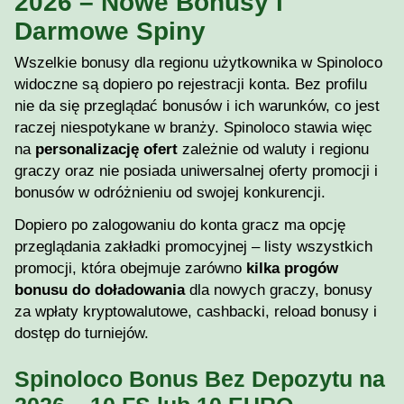
2026 – Nowe Bonusy i
Darmowe Spiny
Wszelkie bonusy dla regionu użytkownika w Spinoloco
widoczne są dopiero po rejestracji konta. Bez profilu
nie da się przeglądać bonusów i ich warunków, co jest
raczej niespotykane w branży. Spinoloco stawia więc
na
personalizację ofert
zależnie od waluty i regionu
graczy oraz nie posiada uniwersalnej oferty promocji i
bonusów w odróżnieniu od swojej konkurencji.
Dopiero po zalogowaniu do konta gracz ma opcję
przeglądania zakładki promocyjnej – listy wszystkich
promocji, która obejmuje zarówno
kilka progów
bonusu do doładowania
dla nowych graczy, bonusy
za wpłaty kryptowalutowe, cashbacki, reload bonusy i
dostęp do turniejów.
Spinoloco Bonus Bez Depozytu na