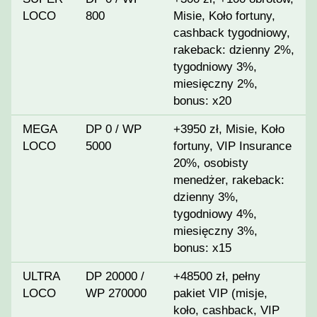
LOCO
800
Misiе, Koło fortuny,
cashback tygodniowy,
rakeback: dzienny 2%,
tygodniowy 3%,
miesięczny 2%,
bonus: x20
MEGA
DP 0 / WP
+3950 zł, Misiе, Koło
LOCO
5000
fortuny, VIP Insurance
20%, osobisty
menedżer, rakeback:
dzienny 3%,
tygodniowy 4%,
miesięczny 3%,
bonus: x15
ULTRA
DP 20000 /
+48500 zł, pełny
LOCO
WP 270000
pakiet VIP (misje,
koło, cashback, VIP