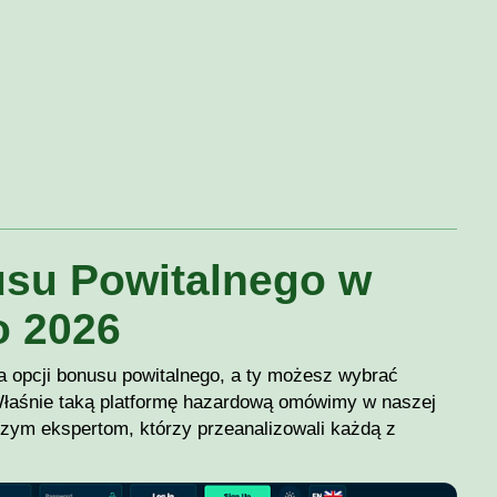
nusu Powitalnego w
o 2026
a opcji bonusu powitalnego, a ty możesz wybrać
 Właśnie taką platformę hazardową omówimy w naszej
szym ekspertom, którzy przeanalizowali każdą z