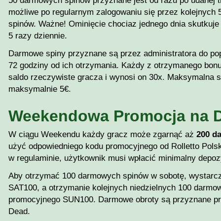
50 darmowych spinów przyznane jest od razu po udanej tr
możliwe po regularnym zalogowaniu się przez kolejnych 
spinów. Ważne! Ominięcie chociaz jednego dnia skutkuje
5 razy dziennie.
Darmowe spiny przyznane są przez administratora do p
72 godziny od ich otrzymania. Każdy z otrzymanego bon
saldo rzeczywiste gracza i wynosi on 30x. Maksymalna
maksymalnie 5€.
Weekendowa Promocja na 
W ciągu Weekendu każdy gracz może zgarnąć aż
200 d
użyć odpowiedniego kodu promocyjnego od Rolletto Polsk
w regulaminie, użytkownik musi wpłacić minimalny depoz
Aby otrzymać 100 darmowych spinów w sobotę, wystarcz
SAT100, a otrzymanie kolejnych niedzielnych 100 darmo
promocyjnego SUN100. Darmowe obroty są przyznane prze
Dead.