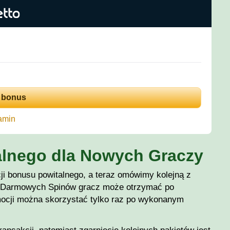
 bonus
amin
alnego dla Nowych Graczy
ji bonusu powitalnego, a teraz omówimy kolejną z
0 Darmowych Spinów gracz może otrzymać po
mocji można skorzystać tylko raz po wykonanym