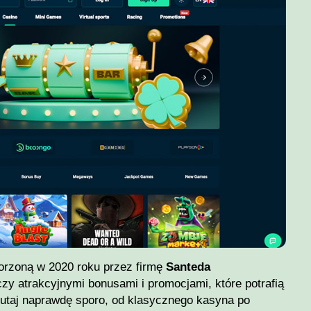
worzoną w 2020 roku przez firmę
Santeda
czy atrakcyjnymi bonusami i promocjami, które potrafią
 tutaj naprawdę sporo, od klasycznego kasyna po