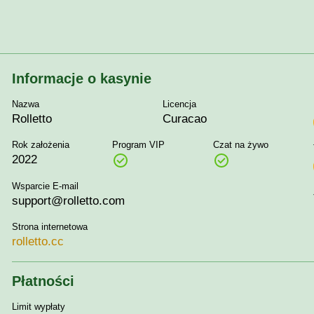
Informacje o kasynie
Nazwa
Licencja
Rolletto
Curacao
Rok założenia
Program VIP
Czat na żywo
2022
Wsparcie E-mail
support@rolletto.com
Strona internetowa
rolletto.cc
Płatności
Limit wypłaty