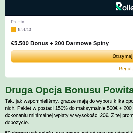
Rolletto
8.91/10
€5.500 Bonus + 200 Darmowe Spiny
Otrzymaj
Regul
Druga Opcja Bonusu Powit
Tak, jak wspomnieliśmy, gracze mają do wyboru kilka opc
nich. Pakiet w postaci 150% do maksymalnie 500€ + 20
dokonaniu minimalnej wpłaty w wysokości 20€. Z tej pro
depozycie.