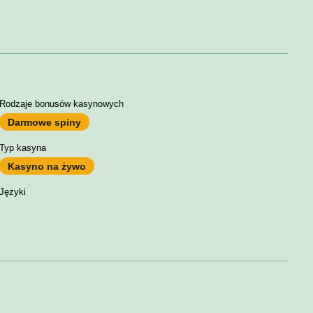
Rodzaje bonusów kasynowych
Darmowe spiny
Typ kasyna
Kasyno na żywo
Języki