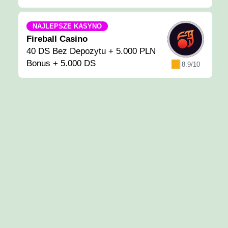
NAJLEPSZE KASYNO
Fireball Casino
40 DS Bez Depozytu + 5.000 PLN
Bonus + 5.000 DS
8.9/10