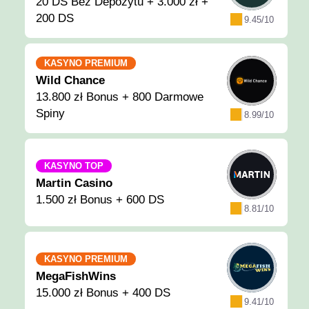
20 DS Bez Depozytu + 3.000 zł +
200 DS
9.45/10
KASYNO PREMIUM
Wild Chance
13.800 zł Bonus + 800 Darmowe
Spiny
8.99/10
KASYNO TOP
Martin Casino
1.500 zł Bonus + 600 DS
8.81/10
KASYNO PREMIUM
MegaFishWins
15.000 zł Bonus + 400 DS
9.41/10