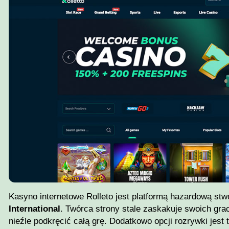
Kasyno internetowe Rolleto jest platformą hazardową st
International
. Twórca strony stale zaskakuje swoich gra
nieźle podkręcić całą grę. Dodatkowo opcji rozrywki jest