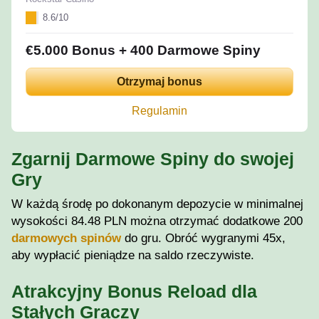
8.6/10
€5.000 Bonus + 400 Darmowe Spiny
Otrzymaj bonus
Regulamin
Zgarnij Darmowe Spiny do swojej
Gry
W każdą środę po dokonanym depozycie w minimalnej
wysokości 84.48 PLN można otrzymać dodatkowe 200
darmowych spinów
do gru. Obróć wygranymi 45x,
aby wypłacić pieniądze na saldo rzeczywiste.
Atrakcyjny Bonus Reload dla
Stałych Graczy