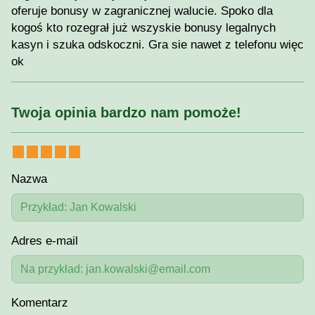
oferuje bonusy w zagranicznej walucie. Spoko dla
kogoś kto rozegrał już wszyskie bonusy legalnych
kasyn i szuka odskoczni. Gra sie nawet z telefonu więc
ok
Twoja opinia bardzo nam pomoże!
Nazwa
Adres e-mail
Komentarz