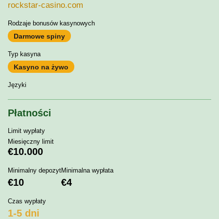
rockstar-casino.com
Rodzaje bonusów kasynowych
Darmowe spiny
Typ kasyna
Kasyno na żywo
Języki
Płatności
Limit wypłaty
Miesięczny limit
€10.000
Minimalny depozyt
Minimalna wypłata
€10
€4
Czas wypłaty
1-5 dni