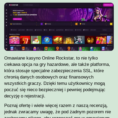
Omawiane kasyno Online Rockstar, to nie tylko
ciekawa opcja na gry hazardowe, ale także platforma,
która stosuje specjalne zabezpieczenia SSL, które
chronią danych osobowych oraz finansowych
wszystkich graczy. Dzięki temu użytkownicy mogą
poczuć się nieco bezpieczniej i pewniej podejmując
decyzję o rejestracji.
Poznaj ofertę i wiele więcej razem z naszą recenzją,
jednak zwracamy uwagę, że pod żadnym pozorem nie