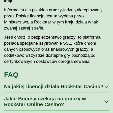
kraju.
Informacja dla polskich graczy-jedyną akceptowaną
przez Polskę licencją jest ta wydana przez
Ministerstwo, a Rockstar w tym kraju działa w tak
zwanej szarej strefie.
Jeśli chodzi o bezpieczeństwo graczy, to platforma
posiada specjalne szyfrowanie SSL, które chroni
danych osobowych oraz finansowych graczy, a
dodatkowo wszystkie dostępne gry pochodzą od
certyfikowanych dostawców oprogramowania.
FAQ
Na jakiej licencji działa Rockstar Casino?
Jakie Bonusy czekają na graczy w
Rockstar Online Casino?