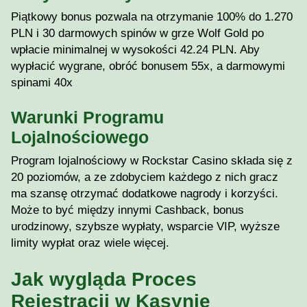
Piątkowy bonus pozwala na otrzymanie 100% do 1.270
PLN i 30 darmowych spinów w grze Wolf Gold po
wpłacie minimalnej w wysokości 42.24 PLN. Aby
wypłacić wygrane, obróć bonusem 55x, a darmowymi
spinami 40x
Warunki Programu
Lojalnościowego
Program lojalnościowy w Rockstar Casino składa się z
20 poziomów, a ze zdobyciem każdego z nich gracz
ma szansę otrzymać dodatkowe nagrody i korzyści.
Może to być między innymi Cashback, bonus
urodzinowy, szybsze wypłaty, wsparcie VIP, wyższe
limity wypłat oraz wiele więcej.
Jak wygląda Proces
Rejestracji w Kasynie