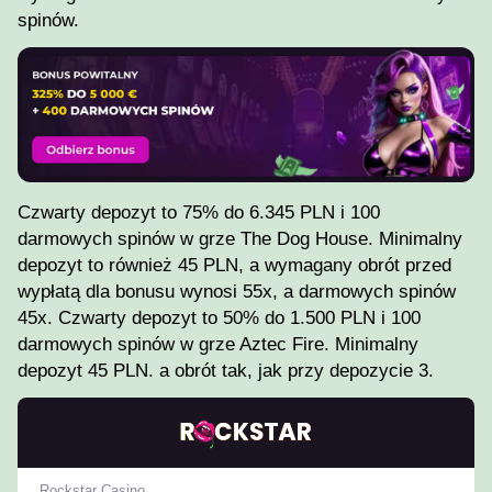
spinów.
Czwarty depozyt to 75% do 6.345 PLN i 100
darmowych spinów w grze The Dog House. Minimalny
depozyt to również 45 PLN, a wymagany obrót przed
wypłatą dla bonusu wynosi 55x, a darmowych spinów
45x. Czwarty depozyt to 50% do 1.500 PLN i 100
darmowych spinów w grze Aztec Fire. Minimalny
depozyt 45 PLN. a obrót tak, jak przy depozycie 3.
Rockstar Casino