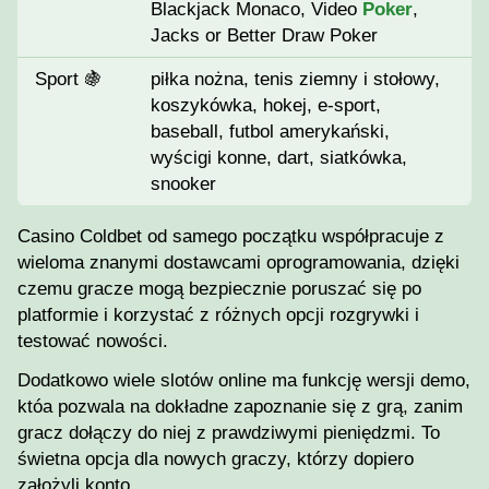
Blackjack Monaco, Video
Poker
,
Jacks or Better Draw Poker
Sport 🍇
piłka nożna, tenis ziemny i stołowy,
koszykówka, hokej, e-sport,
baseball, futbol amerykański,
wyścigi konne, dart, siatkówka,
snooker
Casino Coldbet od samego początku współpracuje z
wieloma znanymi dostawcami oprogramowania, dzięki
czemu gracze mogą bezpiecznie poruszać się po
platformie i korzystać z różnych opcji rozgrywki i
testować nowości.
Dodatkowo wiele slotów online ma funkcję wersji demo,
któa pozwala na dokładne zapoznanie się z grą, zanim
gracz dołączy do niej z prawdziwymi pieniędzmi. To
świetna opcja dla nowych graczy, którzy dopiero
założyli konto.