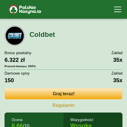
Me
Coldbet
Bonus powitalny
Zakład
6.322 zł
35x
Procent bonusu: 200%
Darmowe spiny
Zakład
150
35x
Graj teraz!
Regulamin
Ocena
Wiarygodność
8.66
Wysoka
/10