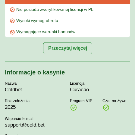
Nie posiada zweryfikowanej licencji w PL
Wysoki wymóg obrotu
Wymagające warunki bonusów
Przeczytaj więcej
Informacje o kasynie
Nazwa
Licencja
Coldbet
Curacao
Rok założenia
Program VIP
Czat na żywo
2025
Wsparcie E-mail
support@cold.bet