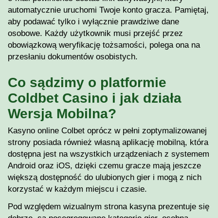
automatycznie uruchomi Twoje konto gracza. Pamiętaj,
aby podawać tylko i wyłącznie prawdziwe dane
osobowe. Każdy użytkownik musi przejść przez
obowiązkową weryfikację tożsamości, polega ona na
przesłaniu dokumentów osobistych.
Co sądzimy o platformie
Coldbet Casino i jak działa
Wersja Mobilna?
Kasyno online Colbet oprócz w pełni zoptymalizowanej
strony posiada również własną aplikację mobilną, która
dostępna jest na wszystkich urządzeniach z systemem
Android oraz iOS, dzięki czemu gracze mają jeszcze
większą dostępność do ulubionych gier i mogą z nich
korzystać w każdym miejscu i czasie.
Pod względem wizualnym strona kasyna prezentuje się