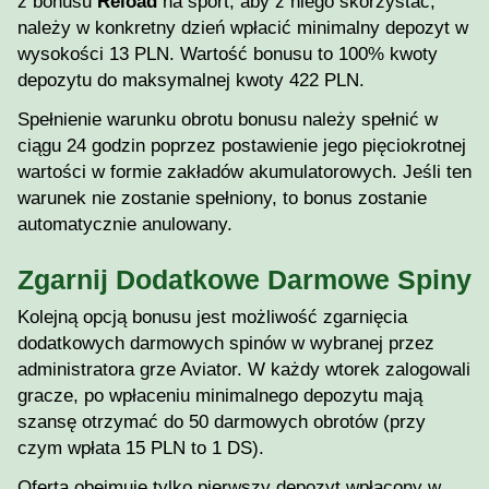
z bonusu
Reload
na sport, aby z niego skorzystać,
należy w konkretny dzień wpłacić minimalny depozyt w
wysokości 13 PLN. Wartość bonusu to 100% kwoty
depozytu do maksymalnej kwoty 422 PLN.
Spełnienie warunku obrotu bonusu należy spełnić w
ciągu 24 godzin poprzez postawienie jego pięciokrotnej
wartości w formie zakładów akumulatorowych. Jeśli ten
warunek nie zostanie spełniony, to bonus zostanie
automatycznie anulowany.
Zgarnij Dodatkowe Darmowe Spiny
Kolejną opcją bonusu jest możliwość zgarnięcia
dodatkowych darmowych spinów w wybranej przez
administratora grze Aviator. W każdy wtorek zalogowali
gracze, po wpłaceniu minimalnego depozytu mają
szansę otrzymać do 50 darmowych obrotów (przy
czym wpłata 15 PLN to 1 DS).
Oferta obejmuje tylko pierwszy depozyt wpłacony w