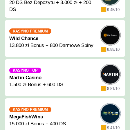
20 DS Bez Depozytu + 3.000 zł + 200
DS
9.45/10
KASYNO PREMIUM
Wild Chance
13.800 zł Bonus + 800 Darmowe Spiny
8.99/10
KASYNO TOP
Martin Casino
1.500 zł Bonus + 600 DS
8.81/10
KASYNO PREMIUM
MegaFishWins
15.000 zł Bonus + 400 DS
9.41/10