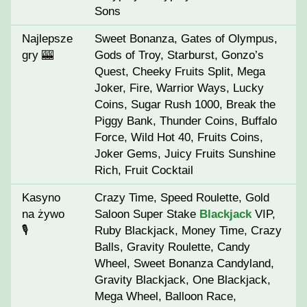
Sons
Najlepsze
Sweet Bonanza, Gates of Olympus,
gry 🎰
Gods of Troy, Starburst, Gonzo’s
Quest, Cheeky Fruits Split, Mega
Joker, Fire, Warrior Ways, Lucky
Coins, Sugar Rush 1000, Break the
Piggy Bank, Thunder Coins, Buffalo
Force, Wild Hot 40, Fruits Coins,
Joker Gems, Juicy Fruits Sunshine
Rich, Fruit Cocktail
Kasyno
Crazy Time, Speed Roulette, Gold
na żywo
Saloon Super Stake
Blackjack
VIP,
🎙️
Ruby Blackjack, Money Time, Crazy
Balls, Gravity Roulette, Candy
Wheel, Sweet Bonanza Candyland,
Gravity Blackjack, One Blackjack,
Mega Wheel, Balloon Race,