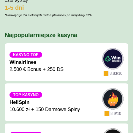
Czas wypłaty
1-5 dni
*Obowiązuje dla niektórych metod płatności i po weryfikacji KYC
Najpopularniejsze kasyna
KASYNO TOP
Winairlines
2.500 € Bonus + 250 DS
8.83/10
TOP KASYNO
HellSpin
10.600 zł + 150 Darmowe Spiny
8.9/10