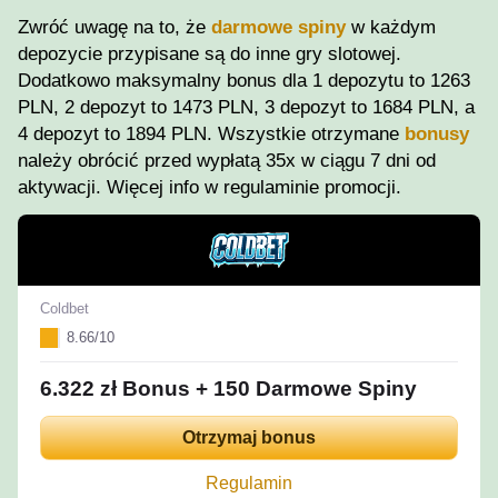
Zwróć uwagę na to, że
darmowe spiny
w każdym
depozycie przypisane są do inne gry slotowej.
Dodatkowo maksymalny bonus dla 1 depozytu to 1263
PLN, 2 depozyt to 1473 PLN, 3 depozyt to 1684 PLN, a
4 depozyt to 1894 PLN. Wszystkie otrzymane
bonusy
należy obrócić przed wypłatą 35x w ciągu 7 dni od
aktywacji. Więcej info w regulaminie promocji.
Coldbet
8.66/10
6.322 zł Bonus + 150 Darmowe Spiny
Otrzymaj bonus
Regulamin