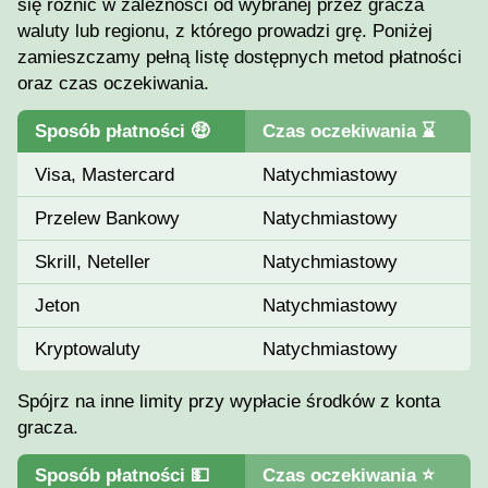
się różnić w zależności od wybranej przez gracza
waluty lub regionu, z którego prowadzi grę. Poniżej
zamieszczamy pełną listę dostępnych metod płatności
oraz czas oczekiwania.
Sposób płatności 🤑
Czas oczekiwania ⌛
Visa, Mastercard
Natychmiastowy
Przelew Bankowy
Natychmiastowy
Skrill, Neteller
Natychmiastowy
Jeton
Natychmiastowy
Kryptowaluty
Natychmiastowy
Spójrz na inne limity przy wypłacie środków z konta
gracza.
Sposób płatności 💵
Czas oczekiwania ⭐