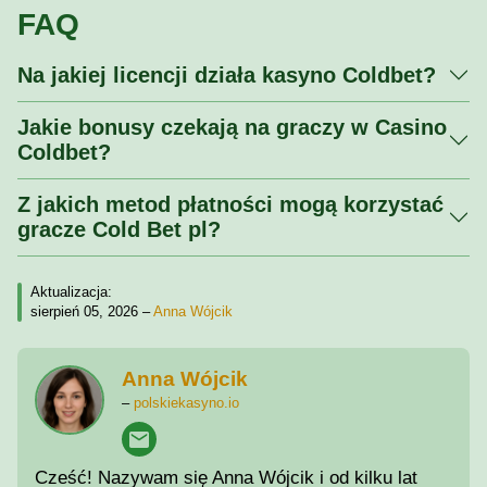
FAQ
Na jakiej licencji działa kasyno Coldbet?
Jakie bonusy czekają na graczy w Casino
Coldbet?
Z jakich metod płatności mogą korzystać
gracze Cold Bet pl?
Aktualizacja:
sierpień 05, 2026
–
Anna Wójcik
Anna Wójcik
–
polskiekasyno.io
Cześć! Nazywam się Anna Wójcik i od kilku lat