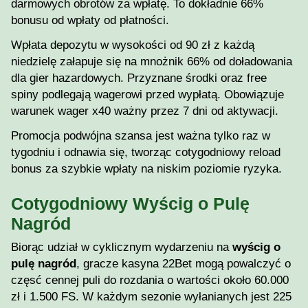
darmowych obrotów za wpłatę. To dokładnie 66%
bonusu od wpłaty od płatności.
Wpłata depozytu w wysokości od 90 zł z każdą
niedzielę załapuje się na mnożnik 66% od doładowania
dla gier hazardowych. Przyznane środki oraz free
spiny podlegają wagerowi przed wypłatą. Obowiązuje
warunek wager x40 ważny przez 7 dni od aktywacji.
Promocja podwójna szansa jest ważna tylko raz w
tygodniu i odnawia się, tworząc cotygodniowy reload
bonus za szybkie wpłaty na niskim poziomie ryzyka.
Cotygodniowy Wyścig o Pulę
Nagród
Biorąc udział w cyklicznym wydarzeniu na
wyścig o
pulę nagród
, gracze kasyna 22Bet mogą powalczyć o
częsć cennej puli do rozdania o wartości około 60.000
zł i 1.500 FS. W każdym sezonie wyłanianych jest 225