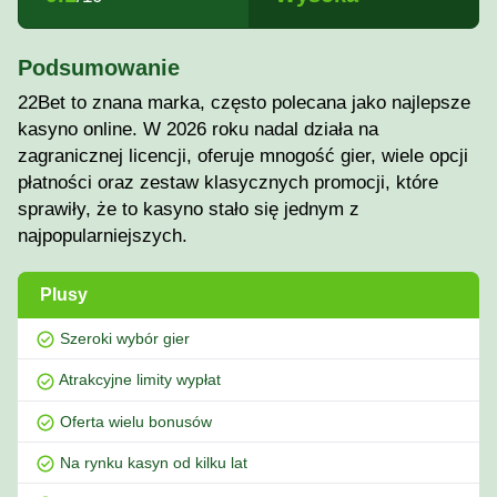
Podsumowanie
22Bet to znana marka, często polecana jako najlepsze
kasyno online. W 2026 roku nadal działa na
zagranicznej licencji, oferuje mnogość gier, wiele opcji
płatności oraz zestaw klasycznych promocji, które
sprawiły, że to kasyno stało się jednym z
najpopularniejszych.
Plusy
Szeroki wybór gier
Atrakcyjne limity wypłat
Oferta wielu bonusów
Na rynku kasyn od kilku lat