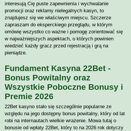
interesują Cię puste zapewnienia i wychwalanie
promocji oraz reklamy nielegalnych kasyn, to
znajdujesz się we właściwym miejscu. Szczerze
zapraszam do eksperckiego przeglądu, w którym
omówię wszystko co ważne i pomogę zorientować się
w najważniejszych aspektach, o których powinien
wiedzieć każdy gracz przed rejestracją i grą na
pieniądze.
Fundament Kasyna 22Bet -
Bonus Powitalny oraz
Wszystkie Poboczne Bonusy i
Premie 2026
22Bet kasyno stało się szczególnie popularne ze
względu na jego dostępny bonus powitalny, który od lat
robi na internautach wielkie wrażenie. Mowa tutaj o
bonusie od wpłaty 22Bet, który to na 2026 rok dotyczy