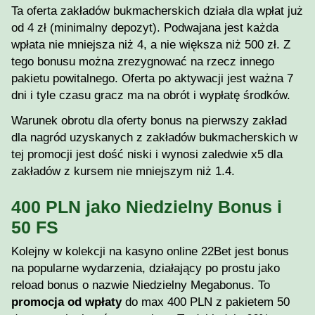
Ta oferta zakładów bukmacherskich działa dla wpłat już
od 4 zł (minimalny depozyt). Podwajana jest każda
wpłata nie mniejsza niż 4, a nie większa niż 500 zł. Z
tego bonusu można zrezygnować na rzecz innego
pakietu powitalnego. Oferta po aktywacji jest ważna 7
dni i tyle czasu gracz ma na obrót i wypłatę środków.
Warunek obrotu dla oferty bonus na pierwszy zakład
dla nagród uzyskanych z zakładów bukmacherskich w
tej promocji jest dość niski i wynosi zaledwie x5 dla
zakładów z kursem nie mniejszym niż 1.4.
400 PLN jako Niedzielny Bonus i
50 FS
Kolejny w kolekcji na kasyno online 22Bet jest bonus
na popularne wydarzenia, działający po prostu jako
reload bonus o nazwie Niedzielny Megabonus. To
promocja od wpłaty
do max 400 PLN z pakietem 50