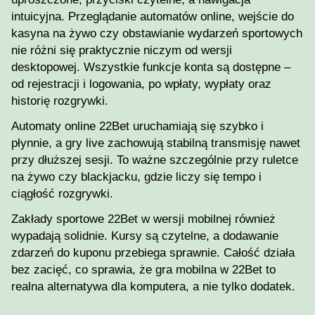
intuicyjna. Przeglądanie automatów online, wejście do
kasyna na żywo czy obstawianie wydarzeń sportowych
nie różni się praktycznie niczym od wersji
desktopowej. Wszystkie funkcje konta są dostępne –
od rejestracji i logowania, po wpłaty, wypłaty oraz
historię rozgrywki.
Automaty online 22Bet uruchamiają się szybko i
płynnie, a gry live zachowują stabilną transmisję nawet
przy dłuższej sesji. To ważne szczególnie przy ruletce
na żywo czy blackjacku, gdzie liczy się tempo i
ciągłość rozgrywki.
Zakłady sportowe 22Bet w wersji mobilnej również
wypadają solidnie. Kursy są czytelne, a dodawanie
zdarzeń do kuponu przebiega sprawnie. Całość działa
bez zacięć, co sprawia, że gra mobilna w 22Bet to
realna alternatywa dla komputera, a nie tylko dodatek.