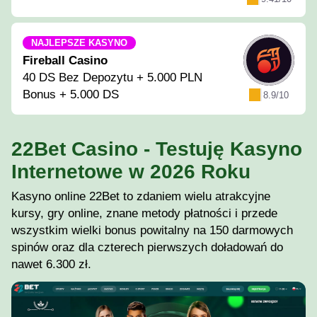
NAJLEPSZE KASYNO
Fireball Casino
40 DS Bez Depozytu + 5.000 PLN
Bonus + 5.000 DS
8.9/10
22Bet Casino - Testuję Kasyno
Internetowe w 2026 Roku
Kasyno online 22Bet to zdaniem wielu atrakcyjne
kursy, gry online, znane metody płatności i przede
wszystkim wielki bonus powitalny na 150 darmowych
spinów oraz dla czterech pierwszych doładowań do
nawet 6.300 zł.