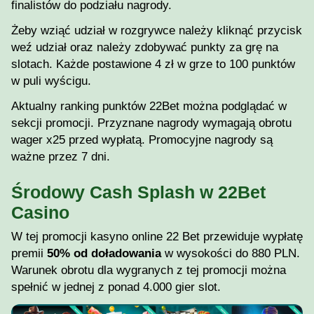
finalistów do podziału nagrody.
Żeby wziąć udział w rozgrywce należy kliknąć przycisk
weź udział oraz należy zdobywać punkty za grę na
slotach. Każde postawione 4 zł w grze to 100 punktów
w puli wyścigu.
Aktualny ranking punktów 22Bet można podglądać w
sekcji promocji. Przyznane nagrody wymagają obrotu
wager x25 przed wypłatą. Promocyjne nagrody są
ważne przez 7 dni.
Środowy Cash Splash w 22Bet
Casino
W tej promocji kasyno online 22 Bet przewiduje wypłatę
premii
50% od doładowania
w wysokości do 880 PLN.
Warunek obrotu dla wygranych z tej promocji można
spełnić w jednej z ponad 4.000 gier slot.