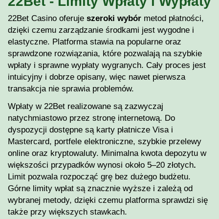
22Bet - Limity Wpłaty i Wypłaty
22Bet Casino oferuje
szeroki wybór
metod płatności,
dzięki czemu zarządzanie środkami jest wygodne i
elastyczne. Platforma stawia na popularne oraz
sprawdzone rozwiązania, które pozwalają na szybkie
wpłaty i sprawne wypłaty wygranych. Cały proces jest
intuicyjny i dobrze opisany, więc nawet pierwsza
transakcja nie sprawia problemów.
Wpłaty w 22Bet realizowane są zazwyczaj
natychmiastowo przez stronę internetową. Do
dyspozycji dostępne są karty płatnicze Visa i
Mastercard, portfele elektroniczne, szybkie przelewy
online oraz kryptowaluty. Minimalna kwota depozytu w
większości przypadków wynosi około 5–20 złotych
.
Limit pozwala rozpocząć grę bez dużego budżetu.
Górne limity wpłat są znacznie wyższe i zależą od
wybranej metody, dzięki czemu platforma sprawdzi się
także przy większych stawkach.