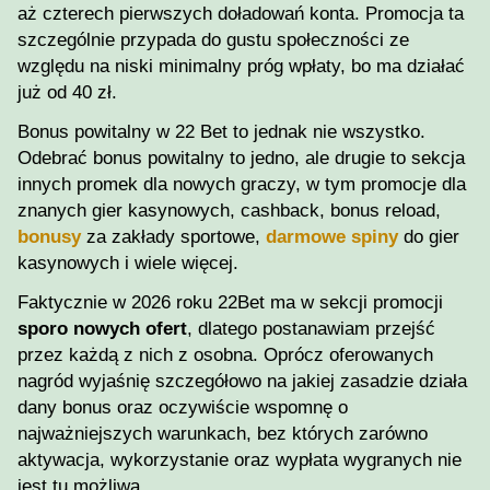
aż czterech pierwszych doładowań konta. Promocja ta
szczególnie przypada do gustu społeczności ze
względu na niski minimalny próg wpłaty, bo ma działać
już od 40 zł.
Bonus powitalny w 22 Bet to jednak nie wszystko.
Odebrać bonus powitalny to jedno, ale drugie to sekcja
innych promek dla nowych graczy, w tym promocje dla
znanych gier kasynowych, cashback, bonus reload,
bonusy
za zakłady sportowe,
darmowe spiny
do gier
kasynowych i wiele więcej.
Faktycznie w 2026 roku 22Bet ma w sekcji promocji
sporo nowych ofert
, dlatego postanawiam przejść
przez każdą z nich z osobna. Oprócz oferowanych
nagród wyjaśnię szczegółowo na jakiej zasadzie działa
dany bonus oraz oczywiście wspomnę o
najważniejszych warunkach, bez których zarówno
aktywacja, wykorzystanie oraz wypłata wygranych nie
jest tu możliwa.