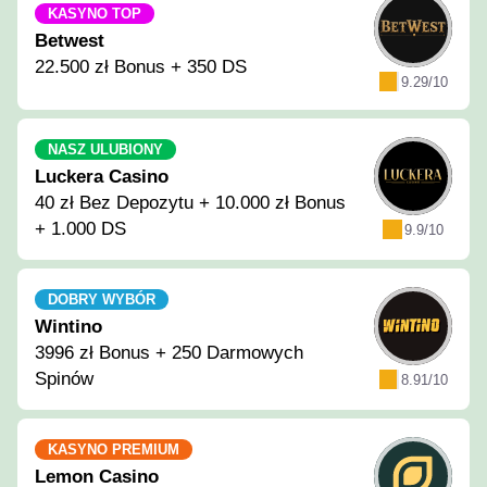
KASYNO TOP
Betwest
22.500 zł Bonus + 350 DS
9.29/10
NASZ ULUBIONY
Luckera Casino
40 zł Bez Depozytu + 10.000 zł Bonus
+ 1.000 DS
9.9/10
DOBRY WYBÓR
Wintino
3996 zł Bonus + 250 Darmowych
Spinów
8.91/10
KASYNO PREMIUM
Lemon Casino