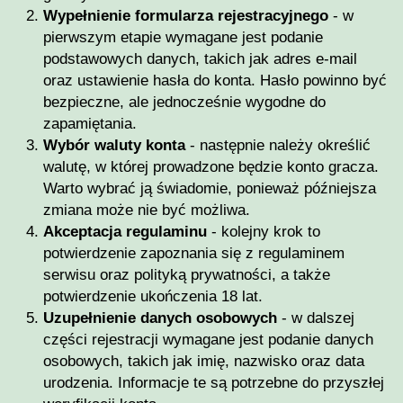
Wypełnienie formularza rejestracyjnego
- w
pierwszym etapie wymagane jest podanie
podstawowych danych, takich jak adres e-mail
oraz ustawienie hasła do konta. Hasło powinno być
bezpieczne, ale jednocześnie wygodne do
zapamiętania.
Wybór waluty konta
- następnie należy określić
walutę, w której prowadzone będzie konto gracza.
Warto wybrać ją świadomie, ponieważ późniejsza
zmiana może nie być możliwa.
Akceptacja regulaminu
- kolejny krok to
potwierdzenie zapoznania się z regulaminem
serwisu oraz polityką prywatności, a także
potwierdzenie ukończenia 18 lat.
Uzupełnienie danych osobowych
- w dalszej
części rejestracji wymagane jest podanie danych
osobowych, takich jak imię, nazwisko oraz data
urodzenia. Informacje te są potrzebne do przyszłej