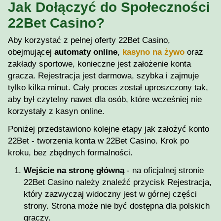
Jak Dołączyć do Społeczności
22Bet Casino?
Aby korzystać z pełnej oferty 22Bet Casino,
obejmującej
automaty online
,
kasyno na żywo
oraz
zakłady sportowe, konieczne jest założenie konta
gracza. Rejestracja jest darmowa, szybka i zajmuje
tylko kilka minut. Cały proces został uproszczony tak,
aby był czytelny nawet dla osób, które wcześniej nie
korzystały z kasyn online.
Poniżej przedstawiono kolejne etapy jak założyć konto
22Bet - tworzenia konta w 22Bet Casino. Krok po
kroku, bez zbędnych formalności.
Wejście na stronę główną
- na oficjalnej stronie
22Bet Casino należy znaleźć przycisk Rejestracja,
który zazwyczaj widoczny jest w górnej części
strony. Strona może nie być dostępna dla polskich
graczy.