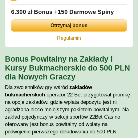
6.300 zł Bonus +150 Darmowe Spiny
Otrzymaj bonus
Regulamin
Bonus Powitalny na Zakłady i
Kursy Bukmacherskie do 500 PLN
dla Nowych Graczy
Dla zwolenników gry wśród
zakładów
bukmacherskich
operator 22 Bet przygotował promkę
na opcje zakładów, gdzie wpłata depozytu jest ni
agradzana nieco mniejszym pakietem powitalnym. Na
zakład pojedynczy w sekcji sportów 22Bet Casino
oferowany jest bonus powitalny od wpłaty na
podwojenie pierwszego doładowania do 500 PLN.