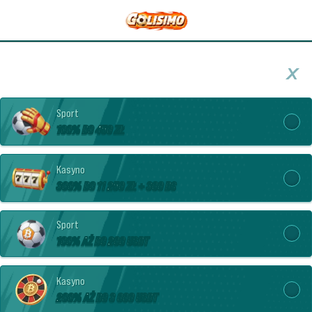
WYBIERZ SWÓJ BONUS POWITALNY
Sport
100% DO 450 ZŁ
Kasyno
300% DO 11 250 ZŁ + 300 DS
Sport
100% AŻ DO 200 USDT
Kasyno
200% AŻ DO 3 000 USDT