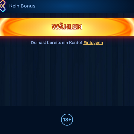
Kein Bonus
WÄHLEN
Du hast bereits ein Konto?
Einloggen